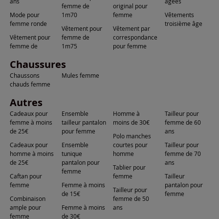
ans
âgées
femme de
original pour
Mode pour
1m70
femme
Vêtements
femme ronde
troisième âge
Vêtement pour
Vêtement par
Vêtement pour
femme de
correspondance
femme de
1m75
pour femme
Chaussures
Chaussons
Mules femme
chauds femme
Autres
Cadeaux pour
Ensemble
Homme à
Tailleur pour
femme à moins
tailleur pantalon
moins de 30€
femme de 60
de 25€
pour femme
ans
Polo manches
Cadeaux pour
Ensemble
courtes pour
Tailleur pour
homme à moins
tunique
homme
femme de 70
de 25€
pantalon pour
ans
Tablier pour
femme
Caftan pour
femme
Tailleur
femme
Femme à moins
pantalon pour
Tailleur pour
de 15€
femme
Combinaison
femme de 50
ample pour
Femme à moins
ans
femme
de 30€