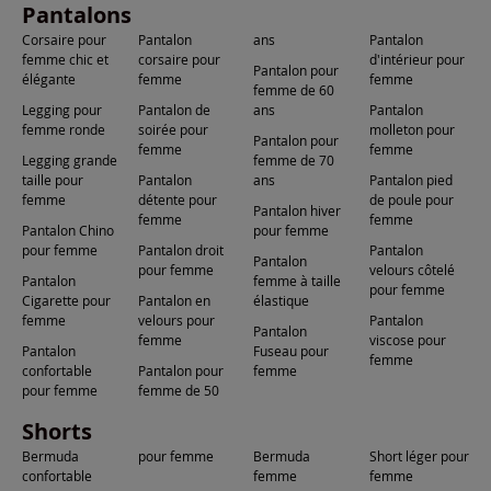
Pantalons
Corsaire pour
Pantalon
ans
Pantalon
femme chic et
corsaire pour
d'intérieur pour
Pantalon pour
élégante
femme
femme
femme de 60
Legging pour
Pantalon de
ans
Pantalon
femme ronde
soirée pour
molleton pour
Pantalon pour
femme
femme
Legging grande
femme de 70
taille pour
Pantalon
ans
Pantalon pied
femme
détente pour
de poule pour
Pantalon hiver
femme
femme
Pantalon Chino
pour femme
pour femme
Pantalon droit
Pantalon
Pantalon
pour femme
velours côtelé
Pantalon
femme à taille
pour femme
Cigarette pour
Pantalon en
élastique
femme
velours pour
Pantalon
Pantalon
femme
viscose pour
Pantalon
Fuseau pour
femme
confortable
Pantalon pour
femme
pour femme
femme de 50
Shorts
Bermuda
pour femme
Bermuda
Short léger pour
confortable
femme
femme