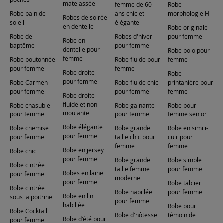
matelassée
femme de 60
Robe
Robe bain de
ans chic et
morphologie H
Robes de soirée
soleil
élégante
en dentelle
Robe originale
Robe de
Robes d'hiver
pour femme
Robe en
baptême
pour femme
dentelle pour
Robe polo pour
femme
Robe boutonnée
Robe fluide pour
femme
pour femme
femme
Robe droite
Robe
pour femme
Robe Carmen
Robe fluide chic
printanière pour
pour femme
pour femme
femme
Robe droite
fluide et non
Robe chasuble
Robe gainante
Robe pour
moulante
pour femme
pour femme
femme senior
Robe élégante
Robe chemise
Robe grande
Robe en simili-
pour femme
pour femme
taille chic pour
cuir pour
femme
femme
Robe en jersey
Robe chic
pour femme
Robe grande
Robe simple
Robe cintrée
taille femme
pour femme
Robes en laine
pour femme
moderne
pour femme
Robe tablier
Robe cintrée
Robe habillée
pour femme
Robe en lin
sous la poitrine
pour femme
habillée
Robe pour
Robe Cocktail
Robe d'hôtesse
témoin de
Robe d'été pour
pour femme