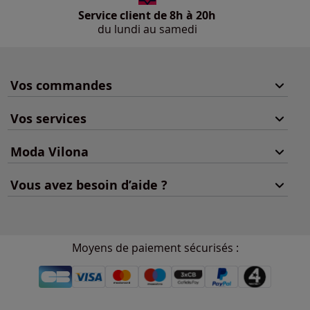
Service client de 8h à 20h
du lundi au samedi
Vos commandes
Vos services
Moda Vilona
Vous avez besoin d’aide ?
Moyens de paiement sécurisés :