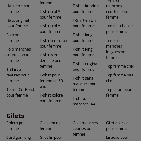
T-shirts
femme
Haut chic pour
T-shirt imprimé
manches
femme
T-shirt col V
pour femme
courtes pour
pour femme
femme
Haut original
T-Shirt en Lin
pour femme
T-shirt col V
pour femme
Tee shirt habillé
pour femme
pour femme
Polo pour
T-shirt long
femme
T-shirt en coton
pour femme
Tee-shirt
pour femme
manches
Polo manches
T-shirt long
longues pour
courtes pour
T-shirts en
pour femme
femme
femme
dentelle pour
T-shirt original
femme
Top femme chic
T-Shirt à
pour femme
rayures pour
T-shirt pour
Top femme pas
T-shirt sans
femme
femme de 50
cher
manches pour
ans
T-shirt Col Rond
femme
Top fleuri pour
pour femme
T-shirt coloré
femme
T-shirts
pour femme
manches 3/4
Gilets
Boléro pour
Gilets en maille
Gilet manches
Gilet en tricot
femme
femme
courtes pour
pour femme
femme
Cardigan long
Gilet fin pour
Liseuse pour