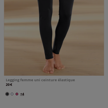
Legging femme uni ceinture élastique
€
20
+4