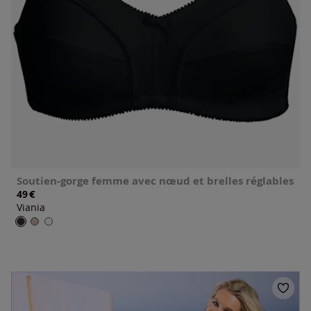
Soutien-gorge femme avec nœud et brelles réglables
€
49
Viania