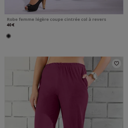
Robe femme légère coupe cintrée col à revers
€
40