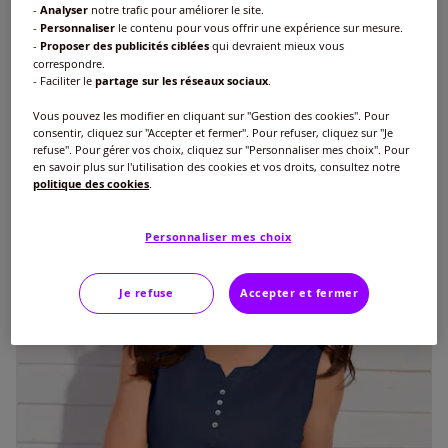
-
Analyser
notre trafic pour améliorer le site.
Jean femme taille haute coupe flatteuse
-
Personnaliser
le contenu pour vous offrir une expérience sur mesure.
€
37
-
Proposer des publicités ciblées
qui devraient mieux vous
correspondre.
+13
- Faciliter le
partage sur les réseaux sociaux
.
Vous pouvez les modifier en cliquant sur "Gestion des cookies". Pour
consentir, cliquez sur "Accepter et fermer". Pour refuser, cliquez sur "Je
refuse". Pour gérer vos choix, cliquez sur "Personnaliser mes choix". Pour
en savoir plus sur l'utilisation des cookies et vos droits, consultez notre
politique des cookies
.
Personnaliser mes choix
Je refuse
Accepter et fermer