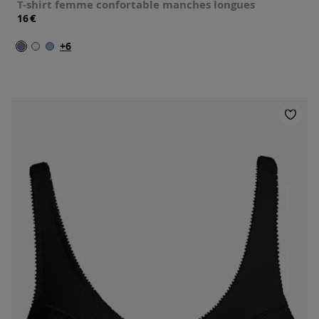
T-shirt femme confortable manches longues
€
16
+6