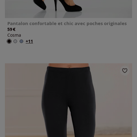
Pantalon confortable et chic avec poches originales
€
59
Cosma
+11