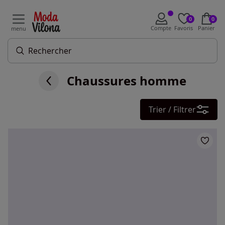
0
0
Compte
Favoris
Panier
menu
Chaussures homme
Trier / Filtrer