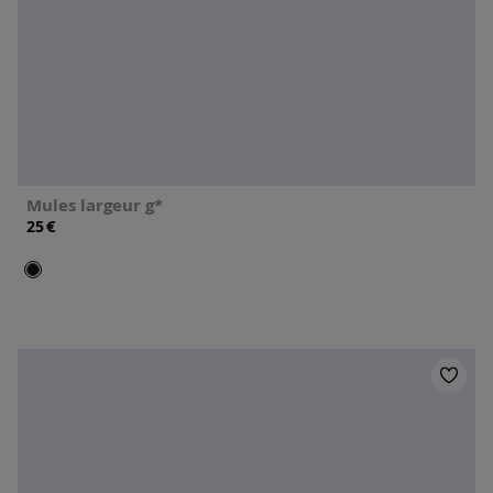
Mules largeur g*
€
25