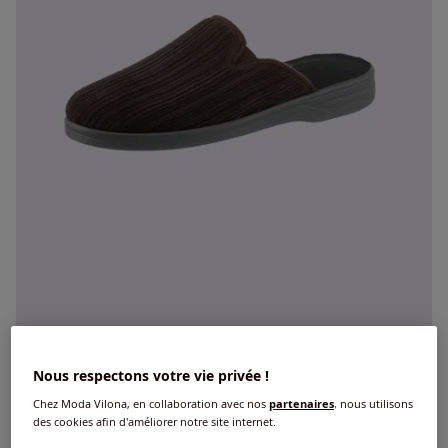
Nous respectons votre vie privée !
Mules largeur g*
€
25
Chez Moda Vilona, en collaboration avec nos
partenaires
, nous utilisons
des cookies afin d'améliorer notre site internet.