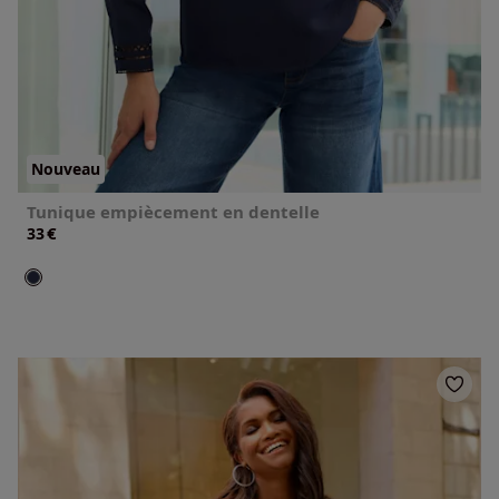
Nouveau
Tunique empiècement en dentelle
€
33