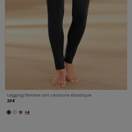
Legging femme uni ceinture élastique
€
20
+4