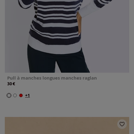
Pull à manches longues manches raglan
€
30
+1