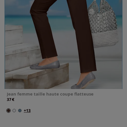
Jean femme taille haute coupe flatteuse
€
37
+13