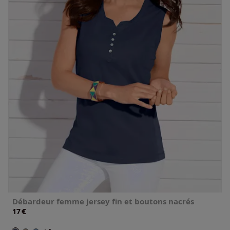
Débardeur femme jersey fin et boutons nacrés
€
17