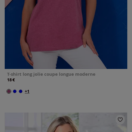
T-shirt long jolie coupe longue moderne
€
18
+1