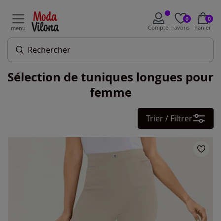
0
0
Compte
Favoris
Panier
menu
Sélection de tuniques longues pour
femme
Trier / Filtrer