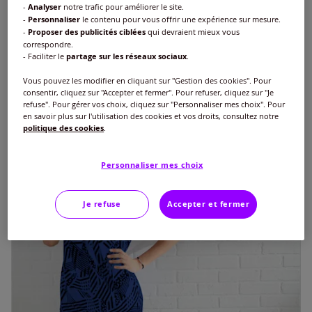
-
Analyser
notre trafic pour améliorer le site.
Débardeur long jolie coupe longue moderne
-
Personnaliser
le contenu pour vous offrir une expérience sur mesure.
€
20
-
Proposer des publicités ciblées
qui devraient mieux vous
correspondre.
+1
- Faciliter le
partage sur les réseaux sociaux
.
Vous pouvez les modifier en cliquant sur "Gestion des cookies". Pour
consentir, cliquez sur "Accepter et fermer". Pour refuser, cliquez sur "Je
refuse". Pour gérer vos choix, cliquez sur "Personnaliser mes choix". Pour
en savoir plus sur l'utilisation des cookies et vos droits, consultez notre
politique des cookies
.
Personnaliser mes choix
Je refuse
Accepter et fermer