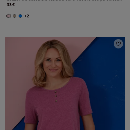
€
33
+2