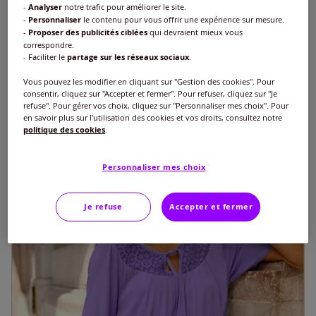
-
Analyser
notre trafic pour améliorer le site.
T-shirt à manches courtes encolure arrondie avec petit v
-
Personnaliser
le contenu pour vous offrir une expérience sur mesure.
€
25
-
Proposer des publicités ciblées
qui devraient mieux vous
correspondre.
+1
- Faciliter le
partage sur les réseaux sociaux
.
Vous pouvez les modifier en cliquant sur "Gestion des cookies". Pour
consentir, cliquez sur "Accepter et fermer". Pour refuser, cliquez sur "Je
refuse". Pour gérer vos choix, cliquez sur "Personnaliser mes choix". Pour
en savoir plus sur l'utilisation des cookies et vos droits, consultez notre
politique des cookies
.
Personnaliser mes choix
Je refuse
Accepter et fermer