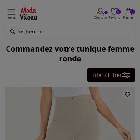
0
0
Compte
Favoris
Panier
menu
Commandez votre tunique femme
ronde
Trier / Filtrer