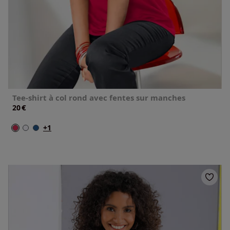
Tee-shirt à col rond avec fentes sur manches
€
20
+1