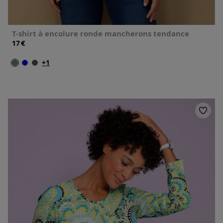
T-shirt à encolure ronde mancherons tendance
€
17
+1