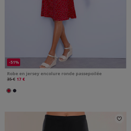
-51%
Robe en jersey encolure ronde passepoilée
Ancien prix :
35 €
Nouveau prix :
17 €