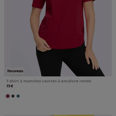
Nouveau
T-shirt à manches courtes à encolure ronde
€
15