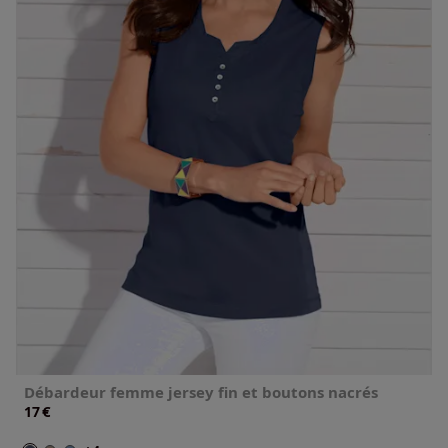
Débardeur femme jersey fin et boutons nacrés
€
17