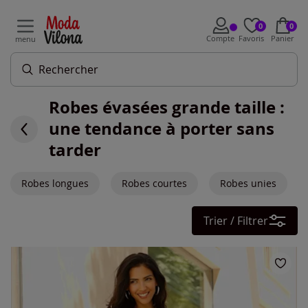
0
0
Compte
Favoris
Panier
menu
Robes évasées grande taille :
une tendance à porter sans
tarder
Robes longues
Robes courtes
Robes unies
Trier / Filtrer