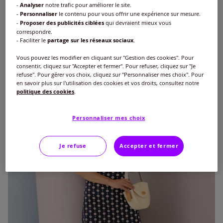
-
Analyser
notre trafic pour améliorer le site.
-
Personnaliser
le contenu pour vous offrir une expérience sur mesure.
Robe en jersey joli motif floral
-
Proposer des publicités ciblées
qui devraient mieux vous
€
35
correspondre.
- Faciliter le
partage sur les réseaux sociaux
.
Vous pouvez les modifier en cliquant sur "Gestion des cookies". Pour
consentir, cliquez sur "Accepter et fermer". Pour refuser, cliquez sur "Je
refuse". Pour gérer vos choix, cliquez sur "Personnaliser mes choix". Pour
en savoir plus sur l'utilisation des cookies et vos droits, consultez notre
politique des cookies
.
Personnaliser mes choix
Je refuse
Accepter et fermer