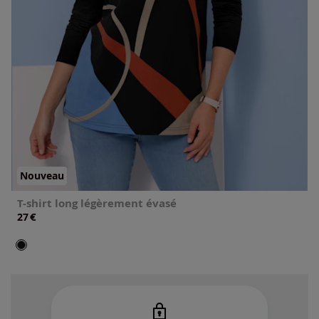
Nouveau
T-shirt long légèrement évasé
€
27