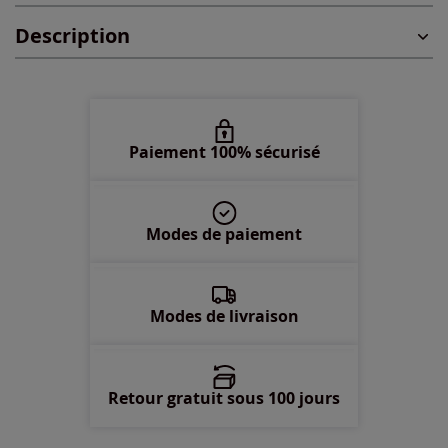
48 -
En stock
Description
50 -
En stock
52 -
En stock
Paiement 100% sécurisé
54 -
En stock
56 -
Disponible dans 3 semaines
Modes de paiement
58 -
épuisé
Modes de livraison
Retour gratuit sous 100 jours