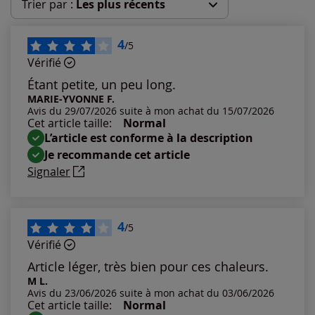
Trier par :
Les plus récents
Les plus récents
4
/5
Vérifié
Les plus anciens
Étant petite, un peu long.
MARIE-YVONNE F.
Avis du 29/07/2026 suite à mon achat du 15/07/2026
Notes les plus élevées
Cet article taille:
Normal
L’article est conforme à la description
Notes les plus basses
Je recommande cet article
Signaler
4
/5
Vérifié
Article léger, très bien pour ces chaleurs.
M L.
Avis du 23/06/2026 suite à mon achat du 03/06/2026
Cet article taille:
Normal