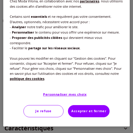
Chez Moda Vilona, en collaboration avec nos
partenaires
, nous utilisons
des cookies afin d'améliorer notre site internet.
Choisir une couleur :
Certains sont
essentiels
et ne requièrent pas votre consentement.
D'autres, optionnels, nécessitent votre accord pour :
-
Analyser
notre trafic pour améliorer le site.
-
Personnaliser
le contenu pour vous offrir une expérience sur mesure.
-
Proposer des publicités ciblées
qui devraient mieux vous
correspondre.
Taille :
- Faciliter le
partage sur les réseaux sociaux
.
Veuillez sélectionner une taille
Vous pouvez les modifier en cliquant sur "Gestion des cookies". Pour
consentir, cliquez sur "Accepter et fermer". Pour refuser, cliquez sur "Je
Guide des tailles
refuse". Pour gérer vos choix, cliquez sur "Personnaliser mes choix". Pour
40 -
En stock
en savoir plus sur l'utilisation des cookies et vos droits, consultez notre
Nouveau prix :
12
€*
politique des cookies
.
Réduction :
-52%
Ancien prix :
25 €
42 -
En stock
Personnaliser mes choix
Ajouter au panier
44 -
En stock
Je refuse
Accepter et fermer
*Dans la limite des stocks disponibles
46 -
En stock
Caractéristiques