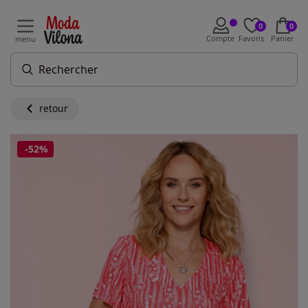
0
0
Compte
Favoris
Panier
menu
retour
-52%