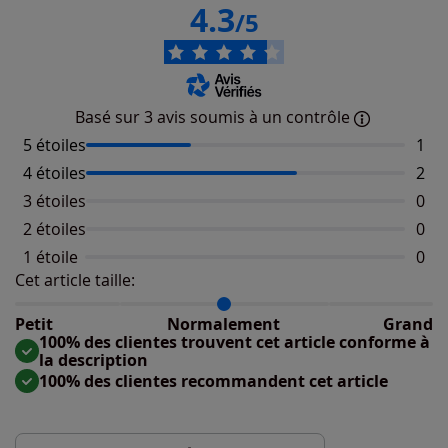
4.3
/5
Basé sur 3 avis soumis à un contrôle
5 étoiles
Nomb
1
4 étoiles
Nomb
2
3 étoiles
Aucu
0
2 étoiles
Aucu
0
1 étoile
Aucu
0
Cet article taille:
Répartition du taillant selon les avis clients
Taille normalement : 100%
Taille petit : 0%
Petit
Normalement
Grand
Taille grand : 0%
100% des clientes trouvent cet article conforme à
la description
100% des clientes recommandent cet article