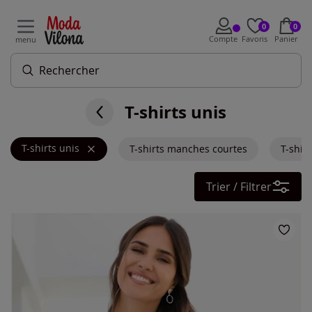
0
0
Compte
Favoris
Panier
menu
T-shirts unis
T-shirts unis
T-shirts manches courtes
T-shir
Trier / Filtrer