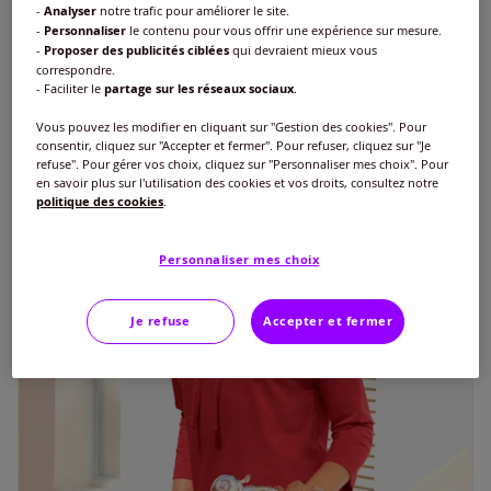
€
17
-
Analyser
notre trafic pour améliorer le site.
-
Personnaliser
le contenu pour vous offrir une expérience sur mesure.
-
Proposer des publicités ciblées
qui devraient mieux vous
correspondre.
- Faciliter le
partage sur les réseaux sociaux
.
Vous pouvez les modifier en cliquant sur "Gestion des cookies". Pour
consentir, cliquez sur "Accepter et fermer". Pour refuser, cliquez sur "Je
refuse". Pour gérer vos choix, cliquez sur "Personnaliser mes choix". Pour
en savoir plus sur l'utilisation des cookies et vos droits, consultez notre
politique des cookies
.
Personnaliser mes choix
Je refuse
Accepter et fermer