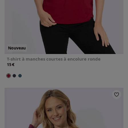
Nouveau
T-shirt à manches courtes à encolure ronde
€
15