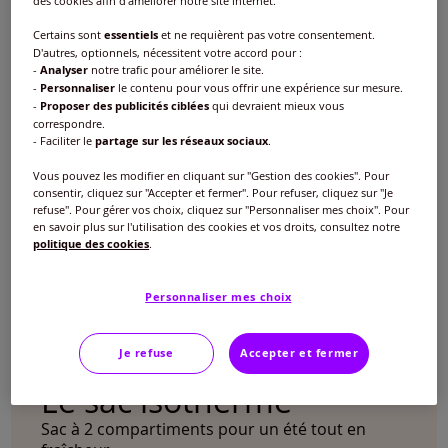
des cookies afin d'améliorer notre site internet.
Certains sont
essentiels
et ne requièrent pas votre consentement.
D'autres, optionnels, nécessitent votre accord pour :
-
Analyser
notre trafic pour améliorer le site.
-
Personnaliser
le contenu pour vous offrir une expérience sur mesure.
-
Proposer des publicités ciblées
qui devraient mieux vous
correspondre.
- Faciliter le
partage sur les réseaux sociaux
.
Vous pouvez les modifier en cliquant sur "Gestion des cookies". Pour
consentir, cliquez sur "Accepter et fermer". Pour refuser, cliquez sur "Je
refuse". Pour gérer vos choix, cliquez sur "Personnaliser mes choix". Pour
en savoir plus sur l'utilisation des cookies et vos droits, consultez notre
politique des cookies
.
Personnaliser mes choix
Je refuse
Accepter et fermer
Le sac isotherme
Sac à 2 compartiments pour un été tout en