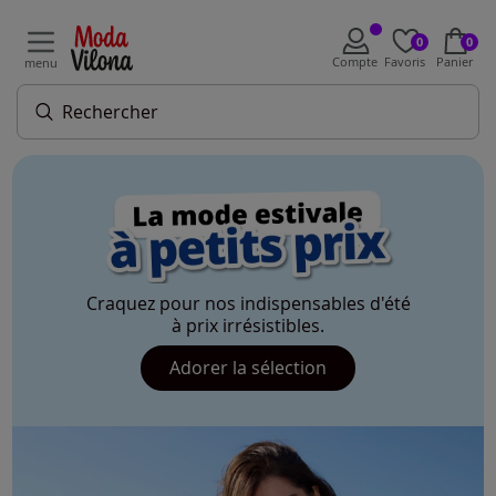
0
0
Compte
Favoris
Panier
menu
Craquez pour nos indispensables d'été
à prix irrésistibles.
Adorer la sélection