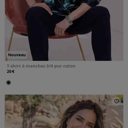
Nouveau
T-shirt à manches 3/4 pur coton
€
20