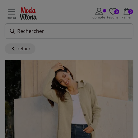
0
0
Compte
Favoris
Panier
menu
retour