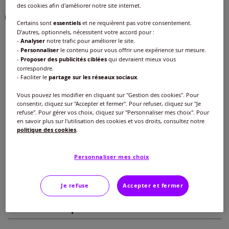
des cookies afin d'améliorer notre site internet.
Choisir une couleur :
Certains sont
essentiels
et ne requièrent pas votre consentement.
D'autres, optionnels, nécessitent votre accord pour :
-
Analyser
notre trafic pour améliorer le site.
-
Personnaliser
le contenu pour vous offrir une expérience sur mesure.
-
Proposer des publicités ciblées
qui devraient mieux vous
correspondre.
- Faciliter le
partage sur les réseaux sociaux
.
Taille :
Vous pouvez les modifier en cliquant sur "Gestion des cookies". Pour
Veuillez sélectionner une taille
consentir, cliquez sur "Accepter et fermer". Pour refuser, cliquez sur "Je
refuse". Pour gérer vos choix, cliquez sur "Personnaliser mes choix". Pour
Guide des tailles
40 -
En stock
en savoir plus sur l'utilisation des cookies et vos droits, consultez notre
politique des cookies
.
35
€
42 -
En stock
Personnaliser mes choix
Ajouter au panier
44 -
En stock
Je refuse
Accepter et fermer
Caractéristiques
46 -
En stock