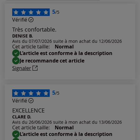
Les plus récents
5
/5
Vérifié
Les plus anciens
Très confortable.
DENISE B.
Avis du 07/07/2026 suite à mon achat du 12/06/2026
Notes les plus élevées
Cet article taille:
Normal
L’article est conforme à la description
Notes les plus basses
Je recommande cet article
Signaler
5
/5
Vérifié
EXCELLENCE
CLARE D.
Avis du 26/06/2026 suite à mon achat du 13/06/2026
Cet article taille:
Normal
L’article est conforme à la description