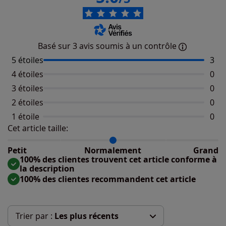
Basé sur 3 avis soumis à un contrôle
5 étoiles
Nomb
3
4 étoiles
Aucu
0
3 étoiles
Aucu
0
2 étoiles
Aucu
0
1 étoile
Aucu
0
Cet article taille:
Répartition du taillant selon les avis clients
Taille normalement : 100%
Taille petit : 0%
Petit
Normalement
Grand
Taille grand : 0%
100% des clientes trouvent cet article conforme à
la description
100% des clientes recommandent cet article
Trier par :
Les plus récents