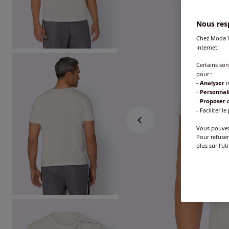
Nous resp
Chez Moda V
internet.
Certains so
pour :
-
Analyser
n
-
Personnal
-
Proposer d
- Faciliter le
Vous pouvez 
Pour refuser
plus sur l'ut