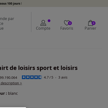
sous 100 jours
!
de par
ce
0
0
ue
Compte
Favoris
Panier
irt de loisirs sport et loisirs
4.7
/
5
-
3
avis
399.190.064
a description >
ur :
blanc
r une couleur :