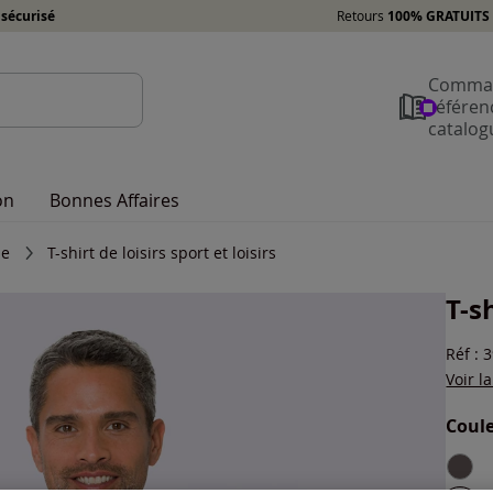
sécurisé
Retours
100% GRATUITS 
Comman
référen
catalog
on
Bonnes Affaires
me
T-shirt de loisirs sport et loisirs
T-sh
Réf : 
Voir l
Coule
Choisi