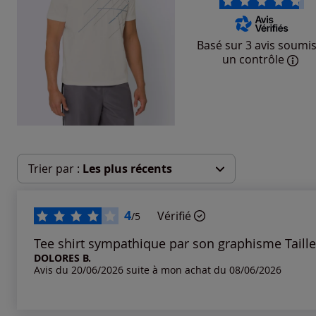
Basé sur 3 avis soumis
un contrôle
Trier par :
Les plus récents
Les plus récents
4
Vérifié
/5
Les plus anciens
Tee shirt sympathique par son graphisme Taill
DOLORES B.
Avis du 20/06/2026 suite à mon achat du 08/06/2026
Notes les plus élevées