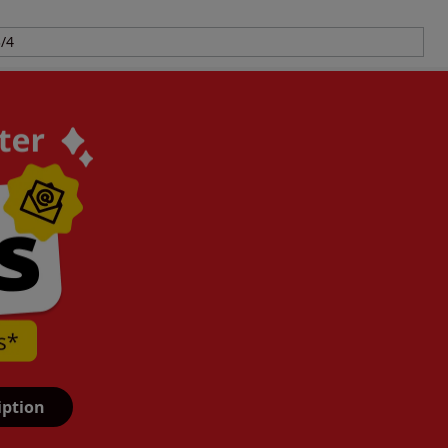
/4
iption