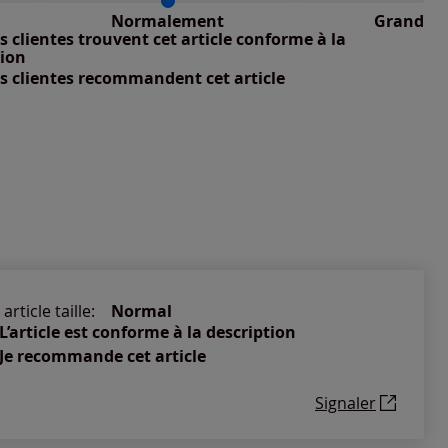
petit : 0%
Normalement
Grand
nible
 grand : 0%
 clientes trouvent cet article conforme à la
nible
tion
s clientes recommandent cet article
nible
article taille:
Normal
L’article est conforme à la description
Je recommande cet article
Signaler