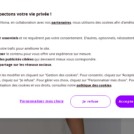
ectons votre vie privée !
ilona, en collaboration avec nos
partenaires
, nous utilisons des cookies afin d'amélio
nt
essentiels
et ne requièrent pas votre consentement. D'autres, optionnels, nécessiten
otre trafic pour améliorer le site.
Taille
iser
le contenu pour vous offrir une expérience sur mesure.
es publicités ciblées
qui devraient mieux vous correspondre.
Veu
partage sur les réseaux sociaux
.
Gu
S -
les modifier en cliquant sur "Gestion des cookies". Pour consentir, cliquez sur "Accepte
, cliquez sur "Je refuse". Pour gérer vos choix, cliquez sur "Personnaliser mes choix". Po
18
ilisation des cookies et vos droits, consultez notre
politique des cookies
.
M 
Personnaliser mes choix
Je refuse
Accepte
L -
XL 