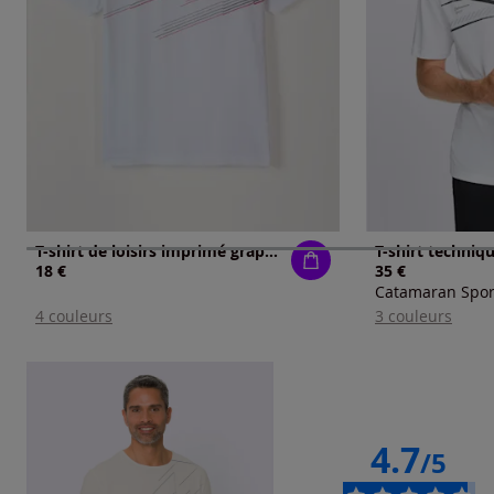
T-shirt de loisirs imprimé graphique
T-shirt techniq
18 €
35 €
Catamaran Spor
4 couleurs
3 couleurs
4.7
/5