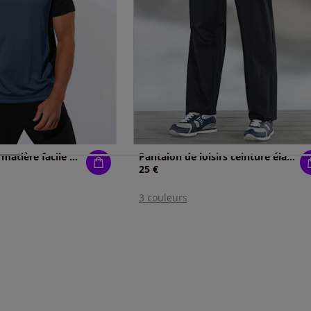
T-shirt de sport matière facile à entretenir
Pantalon de loisirs ceinture élastique confortable
25 €
3 couleurs