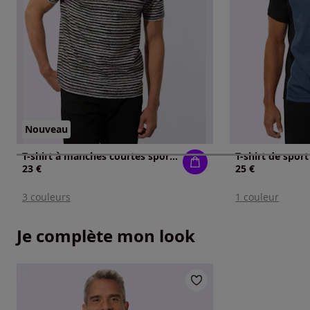
Nouveau
T-shirt à manches courtes sport et loisirs
23 €
25 €
3 couleurs
1 couleur
Je complète mon look