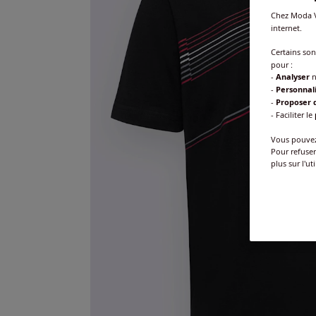
Chez Moda V
internet.
Certains so
pour :
-
Analyser
n
-
Personnal
-
Proposer d
- Faciliter le
Vous pouvez 
Pour refuser
plus sur l'ut