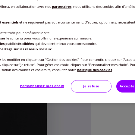
ilona, en collaboration avec nos
partenaires
, nous utilisons des cookies afin d'amélio
nt
essentiels
et ne requièrent pas votre consentement. D'autres, optionnels, nécessiten
otre trafic pour améliorer le site.
iser
le contenu pour vous offrir une expérience sur mesure.
Taille
es publicités ciblées
qui devraient mieux vous correspondre.
partage sur les réseaux sociaux
.
Veu
les modifier en cliquant sur "Gestion des cookies". Pour consentir, cliquez sur "Accepte
Gu
S -
, cliquez sur "Je refuse". Pour gérer vos choix, cliquez sur "Personnaliser mes choix". Po
ilisation des cookies et vos droits, consultez notre
politique des cookies
.
18
M 
Personnaliser mes choix
Je refuse
Accepte
L -
XL 
2XL