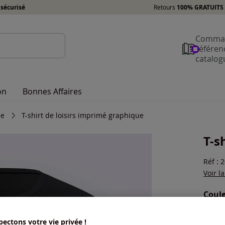
sécurisé
Retours
100% GRATUITS 
Comman
référen
catalog
on
Bonnes Affaires
me
T-shirt de loisirs imprimé graphique
T-s
Réf : 
Voir l
Coule
Choisi
ectons votre vie privée !