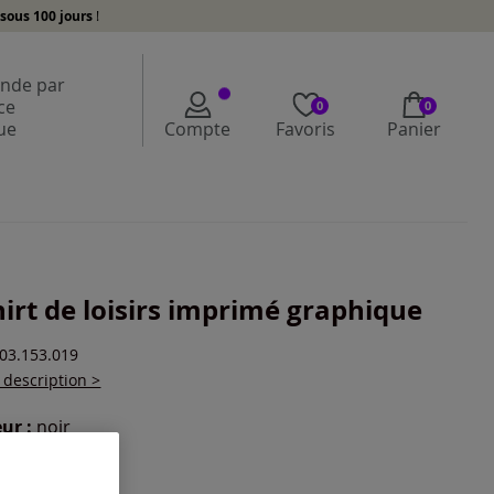
sous 100 jours
!
de par
ce
0
0
ue
Compte
Favoris
Panier
hirt de loisirs imprimé graphique
203.153.019
a description >
ur :
noir
r une couleur :