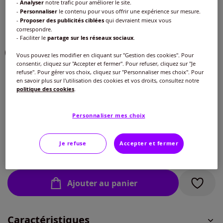
-
Analyser
notre trafic pour améliorer le site.
Choisir une couleur :
-
Personnaliser
le contenu pour vous offrir une expérience sur mesure.
-
Proposer des publicités ciblées
qui devraient mieux vous
correspondre.
- Faciliter le
partage sur les réseaux sociaux
.
Vous pouvez les modifier en cliquant sur "Gestion des cookies". Pour
consentir, cliquez sur "Accepter et fermer". Pour refuser, cliquez sur "Je
refuse". Pour gérer vos choix, cliquez sur "Personnaliser mes choix". Pour
en savoir plus sur l'utilisation des cookies et vos droits, consultez notre
politique des cookies
.
Taille :
Veuillez sélectionner une taille
Personnaliser mes choix
Guide des tailles
S -
En stock
Je refuse
Accepter et fermer
25
€
M -
En stock
Ajouter au panier
L -
En stock
Caractéristiques
XL -
En stock