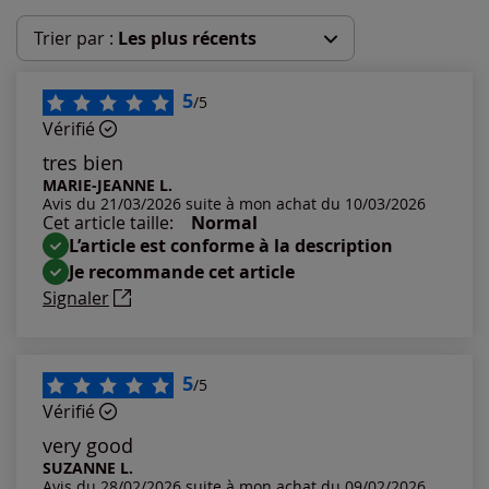
Trier par :
Les plus récents
Les plus récents
5
/5
Vérifié
Les plus anciens
tres bien
MARIE-JEANNE L.
Avis du 21/03/2026 suite à mon achat du 10/03/2026
Notes les plus élevées
Cet article taille:
Normal
L’article est conforme à la description
Notes les plus basses
Je recommande cet article
Signaler
5
/5
Vérifié
very good
SUZANNE L.
Avis du 28/02/2026 suite à mon achat du 09/02/2026