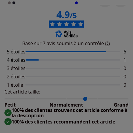
4.9
/5
Basé sur 7 avis soumis à un contrôle
5 étoiles
Nomb
6
4 étoiles
Nomb
1
3 étoiles
Aucu
0
2 étoiles
Aucu
0
1 étoile
Aucu
0
Cet article taille:
Répartition du taillant selon les avis clients
Taille normalement : 75%
Taille petit : 0%
Petit
Normalement
Grand
Taille grand : 25%
100% des clientes trouvent cet article conforme à
la description
100% des clientes recommandent cet article