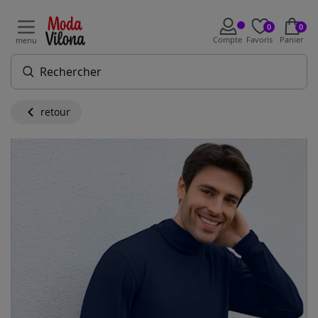
0
0
Compte
Favoris
Panier
menu
retour