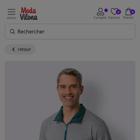
0
0
Compte
Favoris
Panier
menu
retour