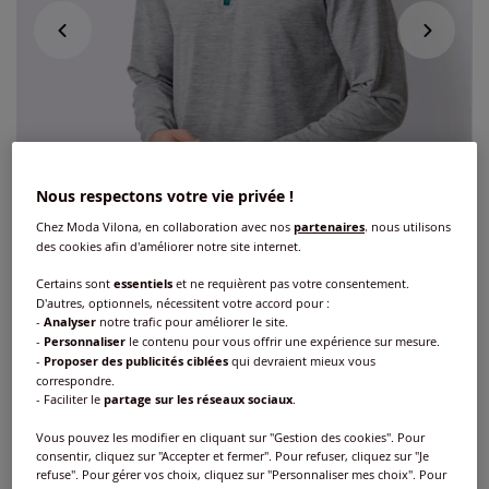
Nous respectons votre vie privée !
Chez Moda Vilona, en collaboration avec nos
partenaires
, nous utilisons
des cookies afin d'améliorer notre site internet.
Certains sont
essentiels
et ne requièrent pas votre consentement.
D'autres, optionnels, nécessitent votre accord pour :
-
Analyser
notre trafic pour améliorer le site.
-
Personnaliser
le contenu pour vous offrir une expérience sur mesure.
-
Proposer des publicités ciblées
qui devraient mieux vous
T-shirt à manches longues matière facile
correspondre.
à entretenir
- Faciliter le
partage sur les réseaux sociaux
.
Vous pouvez les modifier en cliquant sur "Gestion des cookies". Pour
Réf : 267.740.006
consentir, cliquez sur "Accepter et fermer". Pour refuser, cliquez sur "Je
refuse". Pour gérer vos choix, cliquez sur "Personnaliser mes choix". Pour