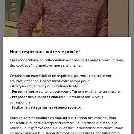
Nous respectons votre vie privée !
Chez Moda Vilona, en collaboration avec nos
partenaires
, nous utilisons
des cookies afin d'améliorer notre site internet.
Certains sont
essentiels
et ne requièrent pas votre consentement.
D'autres, optionnels, nécessitent votre accord pour :
-
Analyser
notre trafic pour améliorer le site.
-
Personnaliser
le contenu pour vous offrir une expérience sur mesure.
-
Proposer des publicités ciblées
qui devraient mieux vous
T-shirt à manches longues col montant
correspondre.
- Faciliter le
partage sur les réseaux sociaux
.
Réf : 436.824.008
Vous pouvez les modifier en cliquant sur "Gestion des cookies". Pour
consentir, cliquez sur "Accepter et fermer". Pour refuser, cliquez sur "Je
refuse". Pour gérer vos choix, cliquez sur "Personnaliser mes choix". Pour
Couleur :
rouille à motifs
en savoir plus sur l'utilisation des cookies et vos droits, consultez notre