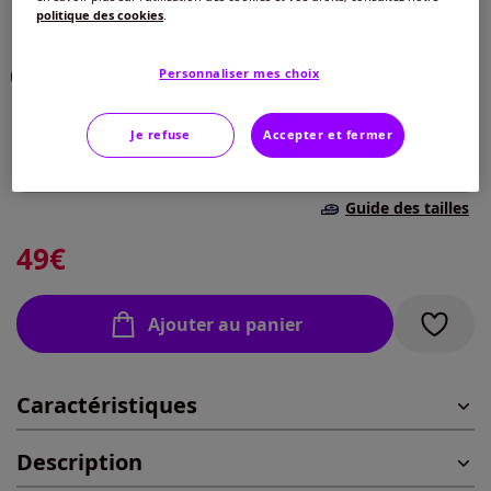
politique des cookies
.
Choisir une couleur :
Personnaliser mes choix
Taille :
Je refuse
Accepter et fermer
Veuillez sélectionner une taille
Guide des tailles
S -
En stock
49
€
M -
En stock
Ajouter au panier
L -
En stock
Caractéristiques
XL -
En stock
Description
2XL -
En stock