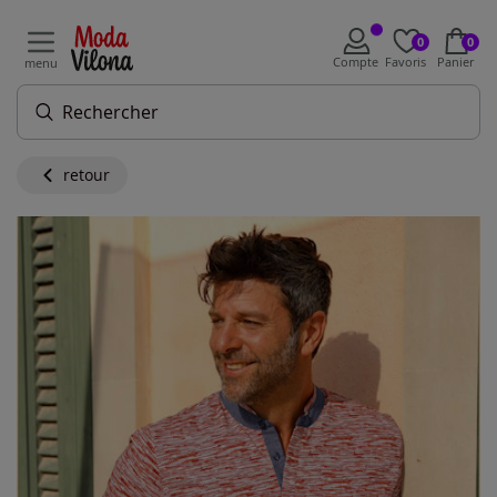
0
0
Compte
Favoris
Panier
menu
retour