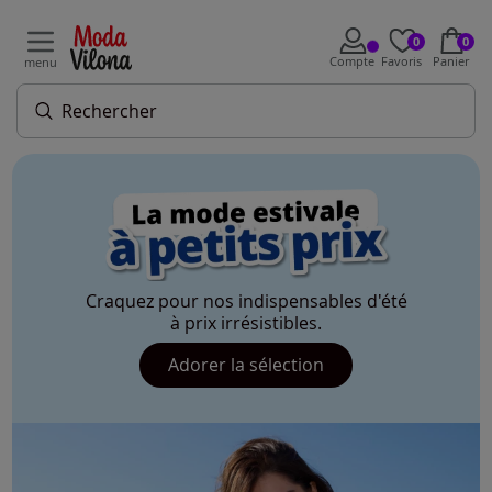
0
0
Compte
Favoris
Panier
menu
Craquez pour nos indispensables d'été
à prix irrésistibles.
Adorer la sélection