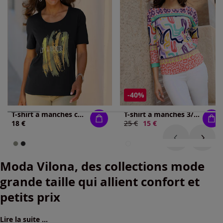
-40%
T-shirt à manches courtes superbe imprimé brillant
T-shirt à manches 3/4 bordures imprimées
18 €
Ancien prix :
25 €
Nouveau prix :
15 €
Moda Vilona, des collections mode
grande taille qui allient confort et
petits prix
Lire la suite ...