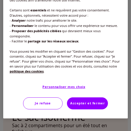
des cookies afin d'améliorer notre site internet.
Certains sont
essentiels
et ne requièrent pas votre consentement.
D'autres, optionnels, nécessitent votre accord pour :
-
Analyser
notre trafic pour améliorer le site.
-
Personnaliser
le contenu pour vous offrir une expérience sur mesure.
-
Proposer des publicités ciblées
qui devraient mieux vous
correspondre.
- Faciliter le
partage sur les réseaux sociaux
.
Vous pouvez les modifier en cliquant sur "Gestion des cookies". Pour
consentir, cliquez sur "Accepter et fermer". Pour refuser, cliquez sur "Je
refuse". Pour gérer vos choix, cliquez sur "Personnaliser mes choix". Pour
en savoir plus sur l'utilisation des cookies et vos droits, consultez notre
politique des cookies
.
Personnaliser mes choix
Je refuse
Accepter et fermer
Le sac isotherme
Sac à 2 compartiments pour un été tout en