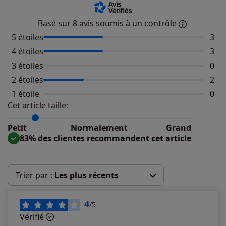
Basé sur 8 avis soumis à un contrôle
5 étoiles
Nomb
3
4 étoiles
Nomb
3
3 étoiles
Aucu
0
2 étoiles
Nomb
2
1 étoile
Aucu
0
Cet article taille:
Répartition du taillant selon les avis clients
Taille normalement : 33%
Taille petit : 67%
Petit
Normalement
Grand
Taille grand : 0%
83% des clientes recommandent cet article
Trier par :
Les plus récents
Les plus récents
4
/5
Vérifié