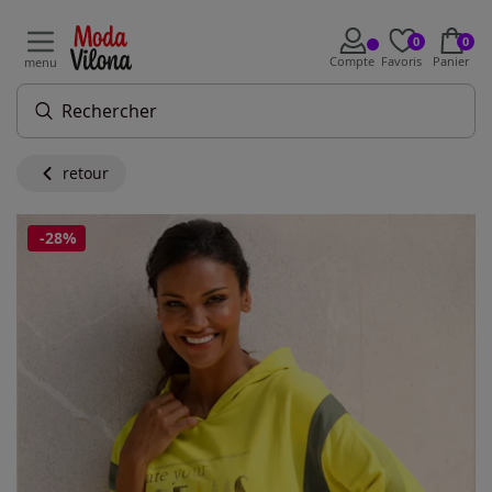
0
0
Compte
Favoris
Panier
menu
retour
-28%