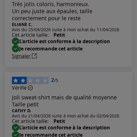
Les plus anciens
Très jolis coloris, harmonieux.
Un peu juste aux épaules, taille
Notes les plus élevées
correctement pour le reste
ELIANE C.
Avis du 25/04/2026 suite à mon achat du 11/04/2026
Notes les plus basses
Cet article taille:
Petit
L’article est conforme à la description
Je recommande cet article
Signaler
2
/5
Vérifié
Joli sweat-shirt mais de qualité moyenne
Taille petit
CATHY D.
Avis du 21/04/2026 suite à mon achat du 02/04/2026
Cet article taille:
Petit
L’article est conforme à la description
Je recommande cet article