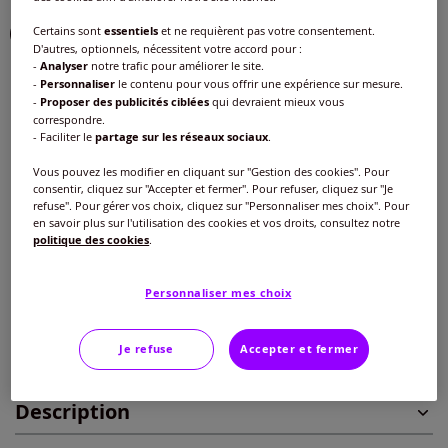
Certains sont
essentiels
et ne requièrent pas votre consentement.
D'autres, optionnels, nécessitent votre accord pour :
-
Analyser
notre trafic pour améliorer le site.
Taille :
-
Personnaliser
le contenu pour vous offrir une expérience sur mesure.
-
Proposer des publicités ciblées
qui devraient mieux vous
Veuillez sélectionner une taille
correspondre.
- Faciliter le
partage sur les réseaux sociaux
.
Guide des tailles
40 -
En stock
Vous pouvez les modifier en cliquant sur "Gestion des cookies". Pour
consentir, cliquez sur "Accepter et fermer". Pour refuser, cliquez sur "Je
Nouveau prix :
25
€*
Réduction :
-28%
Ancien prix :
35 €
refuse". Pour gérer vos choix, cliquez sur "Personnaliser mes choix". Pour
42 -
En stock
en savoir plus sur l'utilisation des cookies et vos droits, consultez notre
politique des cookies
.
Ajouter au panier
44 -
En stock
Personnaliser mes choix
*Dans la limite des stocks disponibles
46 -
En stock
Je refuse
Accepter et fermer
Caractéristiques
48 -
En stock
Description
50 -
En stock