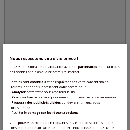
Nous respectons votre vie privée !
Chez Moda Vilona, en collaboration avec nos
partenaires
, nous utilisons
des cookies afin d'améliorer notre site internet.
Certains sont
essentiels
et ne requièrent pas votre consentement.
D'autres, optionnels, nécessitent votre accord pour :
-
Analyser
notre trafic pour améliorer le site.
-
Personnaliser
le contenu pour vous offrir une expérience sur mesure.
Sweat-shirt manches et ourlet à bords-
-
Proposer des publicités ciblées
qui devraient mieux vous
côtes extensibles
correspondre.
- Faciliter le
partage sur les réseaux sociaux
.
Réf : 111.333.046
Vous pouvez les modifier en cliquant sur "Gestion des cookies". Pour
consentir, cliquez sur "Accepter et fermer". Pour refuser, cliquez sur "Je