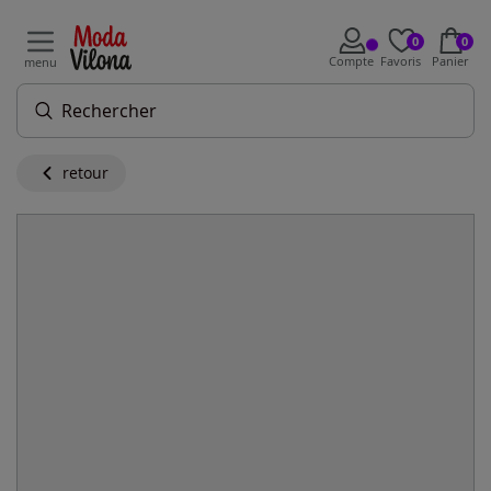
0
0
Compte
Favoris
Panier
menu
retour