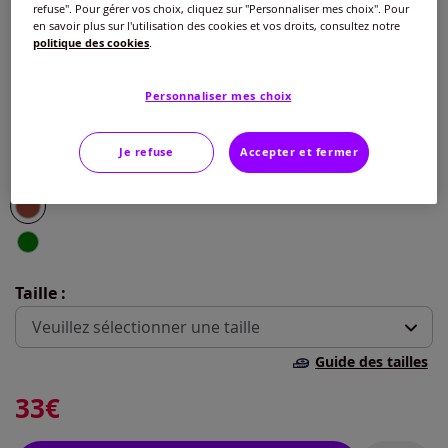
refuse". Pour gérer vos choix, cliquez sur "Personnaliser mes choix". Pour
Couleur :
rouille
en savoir plus sur l'utilisation des cookies et vos droits, consultez notre
politique des cookies
.
Choisir une couleur :
Personnaliser mes choix
Je refuse
Accepter et fermer
Taille :
Veuillez sélectionner une taille
Guide des tailles
S -
En stock
33
€
M -
En stock