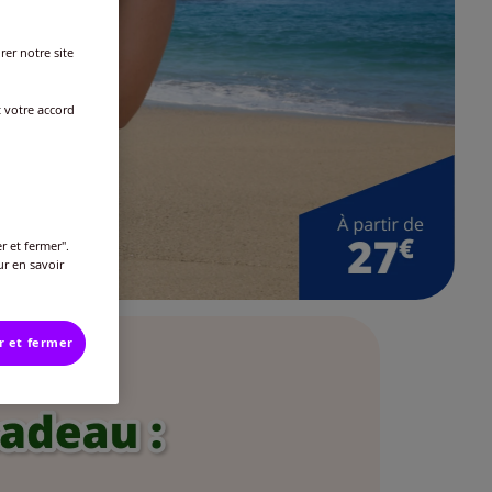
rer notre site
t votre accord
r et fermer".
ur en savoir
r et fermer