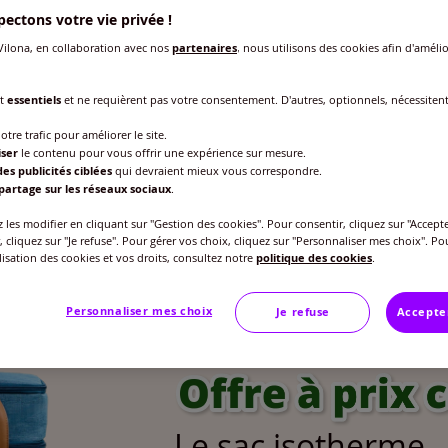
ectons votre vie privée !
les d'été
ilona, en collaboration avec nos
partenaires
, nous utilisons des cookies afin d'amélio
nt
essentiels
et ne requièrent pas votre consentement. D'autres, optionnels, nécessiten
otre trafic pour améliorer le site.
iser
le contenu pour vous offrir une expérience sur mesure.
es publicités ciblées
qui devraient mieux vous correspondre.
partage sur les réseaux sociaux
.
les modifier en cliquant sur "Gestion des cookies". Pour consentir, cliquez sur "Accepte
, cliquez sur "Je refuse". Pour gérer vos choix, cliquez sur "Personnaliser mes choix". Po
ilisation des cookies et vos droits, consultez notre
politique des cookies
.
Personnaliser mes choix
Je refuse
Accepte
Le sac isotherme