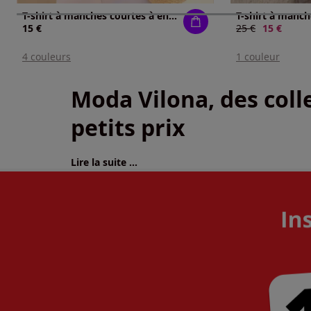
T-shirt à manches courtes à encolure ronde
15 €
Ancien prix :
25 €
Nouveau p
15 €
4 couleurs
1 couleur
Moda Vilona, des colle
petits prix
Lire la suite ...