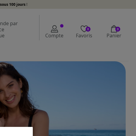
sous 100 jours
!
de par
ce
0
0
ue
Compte
Favoris
Panier