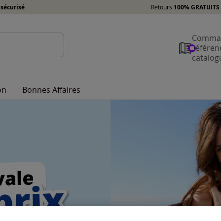
sécurisé
Retours
100% GRATUITS 
Comman
référen
catalog
on
Bonnes Affaires