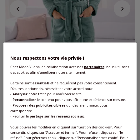
Nous respectons votre vie privée !
Chez Moda Vilona, en collaboration avec nos
partenaires
, nous utilisons
des cookies afin d'améliorer notre site internet.
Certains sont
essentiels
et ne requièrent pas votre consentement.
D'autres, optionnels, nécessitent votre accord pour :
-
Analyser
notre trafic pour améliorer le site.
-
Personnaliser
le contenu pour vous offrir une expérience sur mesure.
-
Proposer des publicités ciblées
qui devraient mieux vous
Robe de chambre polaire toute douce
correspondre.
- Faciliter le
partage sur les réseaux sociaux
.
Réf : 251.375.015
Vous pouvez les modifier en cliquant sur "Gestion des cookies". Pour
consentir, cliquez sur "Accepter et fermer". Pour refuser, cliquez sur "Je
refuse". Pour gérer vos choix, cliquez sur "Personnaliser mes choix". Pour
Couleur :
jade-menthe