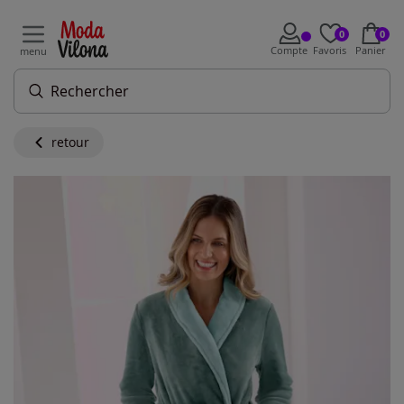
0
0
Compte
Favoris
Panier
menu
retour