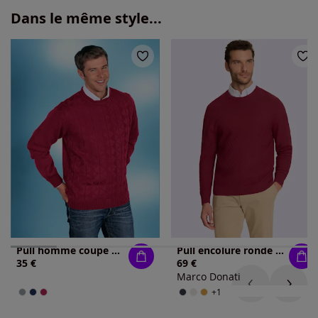
Dans le même style...
Pull homme coupe droite motif tricoté à losanges
Pull encolure ronde polyvalent et pratique
35 €
69 €
Marco Donati
+1