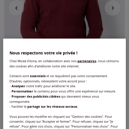
Nous respectons votre vie privée !
Chez Moda Vilona, en collaboration avec nos
partenaires
, nous utilisons
des cookies afin d'améliorer notre site internet.
Certains sont
essentiels
et ne requièrent pas votre consentement.
D'autres, optionnels, nécessitent votre accord pour :
-
Analyser
notre trafic pour améliorer le site.
-
Personnaliser
le contenu pour vous offrir une expérience sur mesure.
-
Proposer des publicités ciblées
qui devraient mieux vous
Pull à manches longues col à revers
correspondre.
élégant
- Faciliter le
partage sur les réseaux sociaux
.
Vous pouvez les modifier en cliquant sur "Gestion des cookies". Pour
Réf : 267.386.013
consentir, cliquez sur "Accepter et fermer". Pour refuser, cliquez sur "Je
refuse". Pour gérer vos choix, cliquez sur "Personnaliser mes choix". Pour