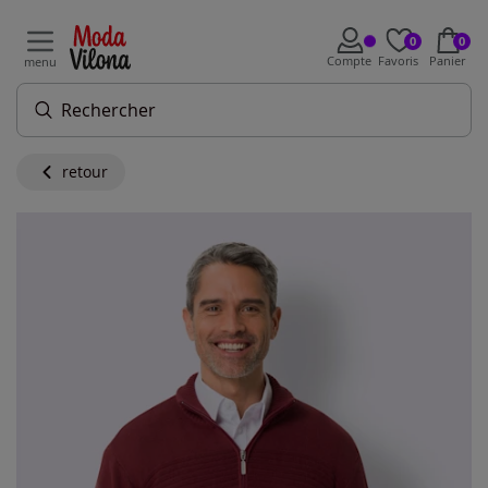
0
0
Compte
Favoris
Panier
menu
retour