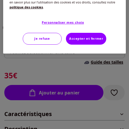
en savoir plus sur l'utilisation des cookies et vos droits, consultez notre
Couleur :
rouge foncé
politique des cookies
.
Choisir une couleur :
Personnaliser mes choix
Je refuse
Accepter et fermer
Taille :
Veuillez sélectionner une taille
Guide des tailles
46 -
En stock
35
€
48 -
En stock
Ajouter au panier
50 -
En stock
Caractéristiques
52 -
En stock
Description