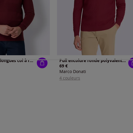
Pull à manches longues col à revers élégant
Pull encolure ronde polyvalent et pratique
69 €
Marco Donati
4 couleurs