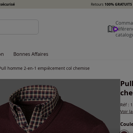
sécurisé
Retours
100% GRATUITS 
Comman
référen
catalog
on
Bonnes Affaires
Pull homme 2-en-1 empiècement col chemise
Pul
che
Réf : 
Voir l
Coule
Choisi