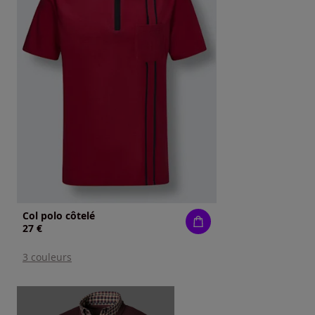
Col polo côtelé
27 €
3 couleurs