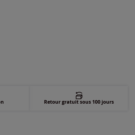
-
Disponible dans 2 semaines
-
Disponible dans 2 semaines
-
épuisé
-
épuisé
on
Retour gratuit sous 100 jours