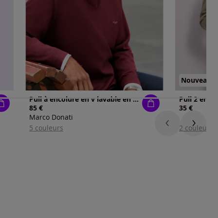
Nouveau
Pull à encolure en v lavable en machine
Pull 2 en 1
85 €
35 €
Marco Donati
5 couleurs
2 couleurs