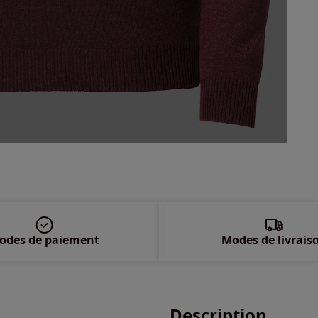
56 
58 
60 
62 
odes de paiement
Modes de livrais
Description