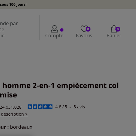
sous 100 jours
!
de par
ce
0
0
ue
Compte
Favoris
Panier
l homme 2-en-1 empiècement col
mise
4.8
/
5
-
5
avis
124.631.028
a description >
ur :
bordeaux
r une couleur :