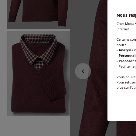
Nous resp
Chez Moda V
internet.
Certains so
pour :
-
Analyser
n
-
Personnal
-
Proposer d
- Faciliter le
Vous pouvez 
Pour refuser
plus sur l'ut