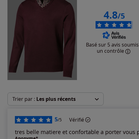
4.8
/5
Basé sur 5 avis soumis
un contrôle
Trier par :
Les plus récents
Les plus récents
5
Vérifié
/5
Les plus anciens
tres belle matiere et confortable a porter vo
Anonyme*