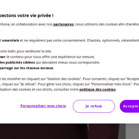
ectons votre vie privée !
ilona, en collaboration avec nos
partenaires
, nous utilisons des cookies afin d'amélio
Taille
Veu
nt
essentiels
et ne requièrent pas votre consentement. D'autres, optionnels, nécessiten
otre trafic pour améliorer le site.
Gu
46 
iser
le contenu pour vous offrir une expérience sur mesure.
es publicités ciblées
qui devraient mieux vous correspondre.
37
partage sur les réseaux sociaux
.
48 
les modifier en cliquant sur "Gestion des cookies". Pour consentir, cliquez sur "Accepte
, cliquez sur "Je refuse". Pour gérer vos choix, cliquez sur "Personnaliser mes choix". Po
50 
ilisation des cookies et vos droits, consultez notre
politique des cookies
.
52 
Personnaliser mes choix
Je refuse
Accepte
54 