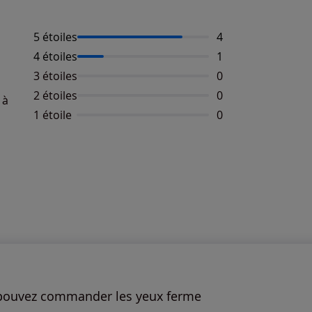
5 étoiles
Nombre d'avis :
4
4 étoiles
Nombre d'avis :
1
3 étoiles
Aucun avis dispon
0
2 étoiles
Aucun avis dispon
0
 à
1 étoile
Aucun avis dispon
0
us pouvez commander les yeux ferme