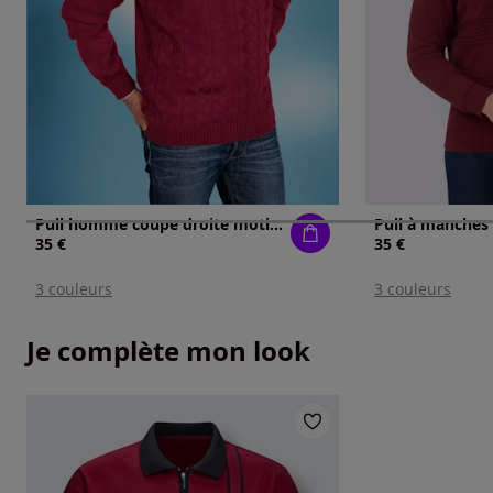
Pull homme coupe droite motif tricoté à losanges
35 €
35 €
3 couleurs
3 couleurs
Je complète mon look