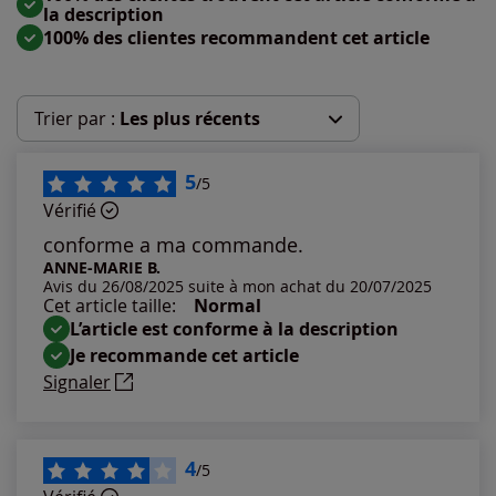
la description
100% des clientes recommandent cet article
Trier par :
Les plus récents
Les plus récents
5
/5
Vérifié
Les plus anciens
conforme a ma commande.
ANNE-MARIE B.
Avis du 26/08/2025 suite à mon achat du 20/07/2025
Notes les plus élevées
Cet article taille:
Normal
L’article est conforme à la description
Notes les plus basses
Je recommande cet article
Signaler
4
/5