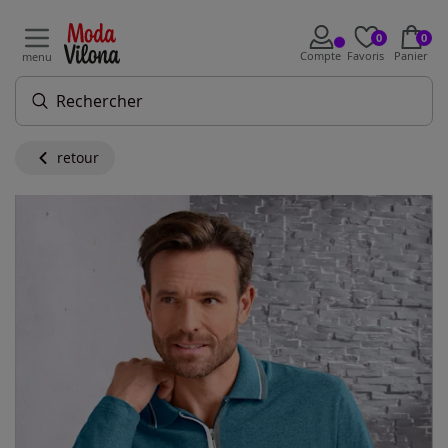
0
0
Compte
Favoris
Panier
menu
retour