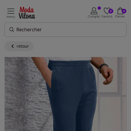
0
0
Compte
Favoris
Panier
menu
retour