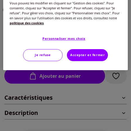
Vous pouvez les modifier en cliquant sur "Gestion des cookies". Pour
consentir, cliquez sur "Accepter et fermer". Pour refuser, cliquez sur "Je
refuse". Pour gérer vos choix, cliquez sur "Personnaliser mes choix". Pour
en savoir plus sur l'utilisation des cookies et vos droits, consultez notre
politique des cookies
.
Taille :
38/40 -
En stock
Personnaliser mes choix
Guide des tailles
38/40 -
En stock
Je refuse
Accepter et fermer
30
€
42/44 -
épuisé
Ajouter au panier
46/48 -
épuisé
Caractéristiques
50/52 -
épuisé
Description
54/56 -
épuisé