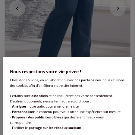
Nous respectons votre vie privée !
Chez Moda Vilona, en collaboration avec nos
partenaires
, nous utilisons
des cookies afin d'améliorer notre site internet.
Certains sont
essentiels
et ne requièrent pas votre consentement.
D'autres, optionnels, nécessitent votre accord pour :
Pantalon polaire très doux et très chaud
-
Analyser
notre trafic pour améliorer le site.
-
Personnaliser
le contenu pour vous offrir une expérience sur mesure.
Réf : 759.892.004
-
Proposer des publicités ciblées
qui devraient mieux vous
correspondre.
- Faciliter le
partage sur les réseaux sociaux
.
Couleur :
bleu