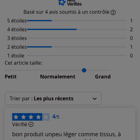
Basé sur 4 avis soumis à un contrôle
5 étoiles
Nomb
1
4 étoiles
Nomb
2
3 étoiles
Aucu
0
2 étoiles
Nomb
1
1 étoile
Aucu
0
Cet article taille:
Répartition du taillant selon les avis clients
Taille normalement : 50%
Taille petit : 0%
Petit
Normalement
Grand
Taille grand : 50%
Trier par :
Les plus récents
Les plus récents
4
/5
Vérifié
Les plus anciens
bon produit unpeu léger comme tissus, à