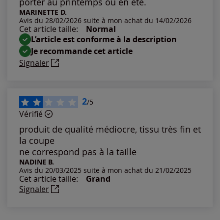
porter au printemps ou en été.
Notes les plus élevées
MARINETTE D.
Avis du 28/02/2026 suite à mon achat du 14/02/2026
Cet article taille:
Normal
Notes les plus basses
L’article est conforme à la description
Je recommande cet article
Signaler
2
/5
Vérifié
produit de qualité médiocre, tissu très fin et
la coupe
ne correspond pas à la taille
NADINE B.
Avis du 20/03/2025 suite à mon achat du 21/02/2025
Cet article taille:
Grand
Signaler