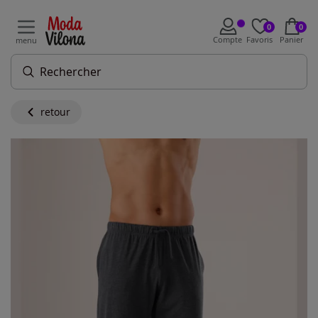
0
0
Compte
Favoris
Panier
menu
retour