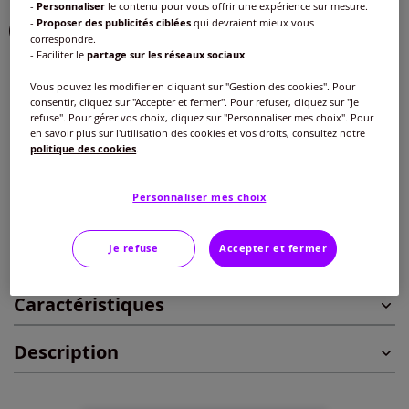
-
Personnaliser
le contenu pour vous offrir une expérience sur mesure.
-
Proposer des publicités ciblées
qui devraient mieux vous
correspondre.
- Faciliter le
partage sur les réseaux sociaux
.
Taille :
Vous pouvez les modifier en cliquant sur "Gestion des cookies". Pour
consentir, cliquez sur "Accepter et fermer". Pour refuser, cliquez sur "Je
Veuillez sélectionner une taille
refuse". Pour gérer vos choix, cliquez sur "Personnaliser mes choix". Pour
en savoir plus sur l'utilisation des cookies et vos droits, consultez notre
Guide des tailles
politique des cookies
.
38/40 -
En stock
35
€
Personnaliser mes choix
42/44 -
En stock
Ajouter au panier
Je refuse
Accepter et fermer
46/48 -
En stock
Caractéristiques
50/52 -
En stock
Description
54/56 -
En stock