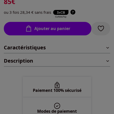
85
€
44 -
En stock
ou 3 fois 28,34 € sans frais
?
46 -
En stock
Ajouter au panier
48 -
En stock
Caractéristiques
50 -
En stock
Description
52 -
En stock
54 -
En stock
Paiement 100% sécurisé
56 -
En stock
58 -
En stock
Modes de paiement