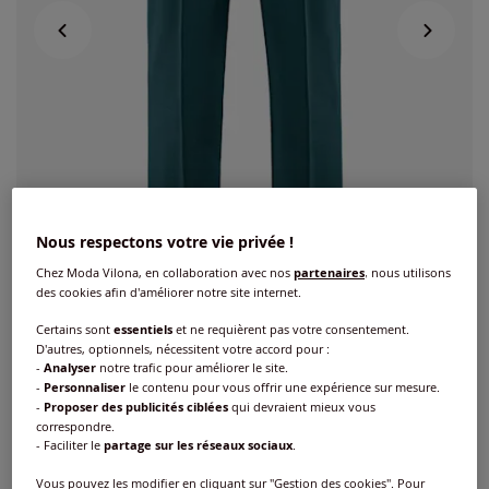
Nous respectons votre vie privée !
Chez Moda Vilona, en collaboration avec nos
partenaires
, nous utilisons
des cookies afin d'améliorer notre site internet.
Certains sont
essentiels
et ne requièrent pas votre consentement.
D'autres, optionnels, nécessitent votre accord pour :
-
Analyser
notre trafic pour améliorer le site.
Pantalon de loisirs 30% laine vierge
-
Personnaliser
le contenu pour vous offrir une expérience sur mesure.
-
Proposer des publicités ciblées
qui devraient mieux vous
Réf : 121.687.006
correspondre.
- Faciliter le
partage sur les réseaux sociaux
.
Couleur :
bleu pétrole
Vous pouvez les modifier en cliquant sur "Gestion des cookies". Pour