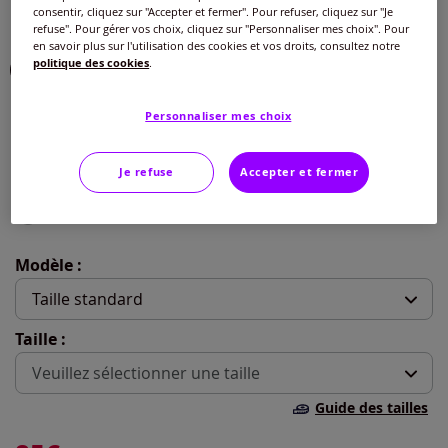
consentir, cliquez sur "Accepter et fermer". Pour refuser, cliquez sur "Je
Choisir une couleur :
refuse". Pour gérer vos choix, cliquez sur "Personnaliser mes choix". Pour
en savoir plus sur l'utilisation des cookies et vos droits, consultez notre
politique des cookies
.
Personnaliser mes choix
Je refuse
Accepter et fermer
Modèle :
Taille standard
Taille :
Taille moyenne
Veuillez sélectionner une taille
Taille standard
Guide des tailles
42 -
Disponible dans 3 semaines