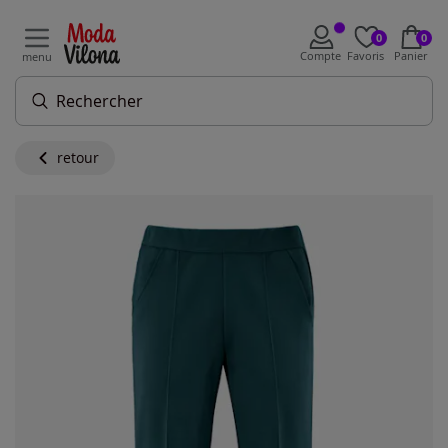
0
0
Compte
Favoris
Panier
menu
retour