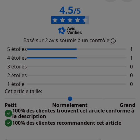
4.5
/5
Basé sur 2 avis soumis à un contrôle
5 étoiles
Nomb
1
4 étoiles
Nomb
1
3 étoiles
Aucu
0
2 étoiles
Aucu
0
1 étoile
Aucu
0
Cet article taille:
Répartition du taillant selon les avis clients
Taille normalement : 100%
Taille petit : 0%
Petit
Normalement
Grand
Taille grand : 0%
100% des clientes trouvent cet article conforme à
la description
100% des clientes recommandent cet article