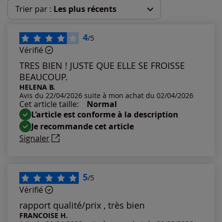
Trier par :
Les plus récents
Les plus récents
4
/5
Vérifié
Les plus anciens
TRES BIEN ! JUSTE QUE ELLE SE FROISSE
BEAUCOUP.
Notes les plus élevées
HELENA B.
Avis du 22/04/2026 suite à mon achat du 02/04/2026
Cet article taille:
Normal
Notes les plus basses
L’article est conforme à la description
Je recommande cet article
Signaler
5
/5
Vérifié
rapport qualité/prix , très bien
FRANCOISE H.