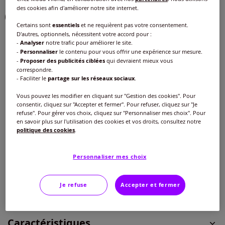
des cookies afin d'améliorer notre site internet.
Choisir une couleur :
Certains sont
essentiels
et ne requièrent pas votre consentement.
D'autres, optionnels, nécessitent votre accord pour :
-
Analyser
notre trafic pour améliorer le site.
-
Personnaliser
le contenu pour vous offrir une expérience sur mesure.
Modèle :
-
Proposer des publicités ciblées
qui devraient mieux vous
correspondre.
Longueur courte
- Faciliter le
partage sur les réseaux sociaux
.
Vous pouvez les modifier en cliquant sur "Gestion des cookies". Pour
Taille :
Longueur courte
consentir, cliquez sur "Accepter et fermer". Pour refuser, cliquez sur "Je
refuse". Pour gérer vos choix, cliquez sur "Personnaliser mes choix". Pour
Veuillez sélectionner une taille
en savoir plus sur l'utilisation des cookies et vos droits, consultez notre
Taille standard
politique des cookies
.
Guide des tailles
40 -
En stock
40
€
Personnaliser mes choix
42 -
En stock
Ajouter au panier
Je refuse
Accepter et fermer
44 -
Disponible dans 4 semaines
Caractéristiques
46 -
Disponible dans 4 semaines