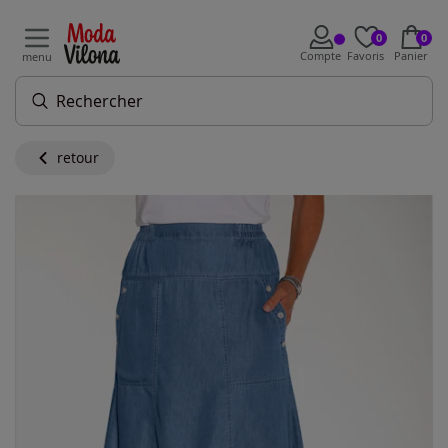
0
0
Compte
Favoris
Panier
menu
retour