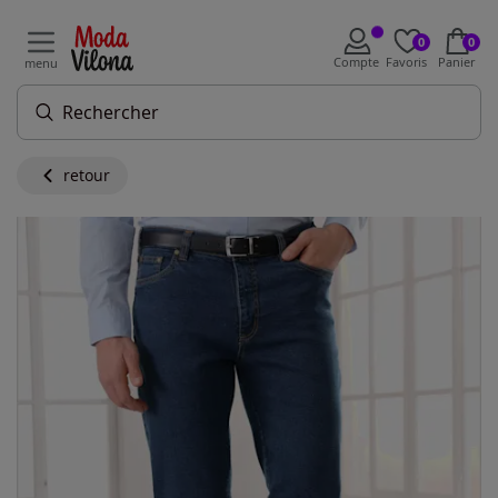
0
0
Compte
Favoris
Panier
menu
retour