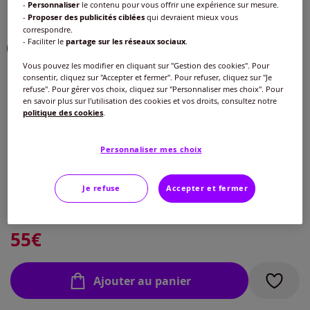
-
Personnaliser
le contenu pour vous offrir une expérience sur mesure.
Choisir une couleur :
-
Proposer des publicités ciblées
qui devraient mieux vous
correspondre.
- Faciliter le
partage sur les réseaux sociaux
.
Vous pouvez les modifier en cliquant sur "Gestion des cookies". Pour
consentir, cliquez sur "Accepter et fermer". Pour refuser, cliquez sur "Je
refuse". Pour gérer vos choix, cliquez sur "Personnaliser mes choix". Pour
en savoir plus sur l'utilisation des cookies et vos droits, consultez notre
Modèle :
politique des cookies
.
Tailles moyennes :
Personnaliser mes choix
Taille :
Tailles moyennes :
Veuillez sélectionner une taille
Je refuse
Accepter et fermer
Tailles standard :
Guide des tailles
40 -
En stock
55
€
42 -
En stock
Ajouter au panier
44 -
En stock