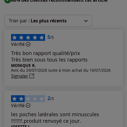
Trier par :
Les plus récents
Les plus récents
5
/5
Vérifié
Les plus anciens
Très bon rapport qualité/prix
Très bien sous tous les rapports
Notes les plus élevées
MONIQUE R.
Avis du 29/07/2026 suite à mon achat du 16/07/2026
Signaler
Notes les plus basses
2
/5
Vérifié
les poches latérales sont minuscules
!!!!!!!!.produit renvoyé ce jour.
JOSETTE L.