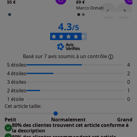
55 €
69 €
Marco Donati
4.3
/5
Basé sur 7 avis soumis à un contrôle
5 étoiles
Nomb
4
4 étoiles
Nomb
2
3 étoiles
Aucu
0
2 étoiles
Nomb
1
1 étoile
Aucu
0
Cet article taille:
Répartition du taillant selon les avis clients
Taille normalement : 80%
Taille petit : 20%
Petit
Normalement
Grand
Taille grand : 0%
80% des clientes trouvent cet article conforme à
la description
80% des clientes recommandent cet article