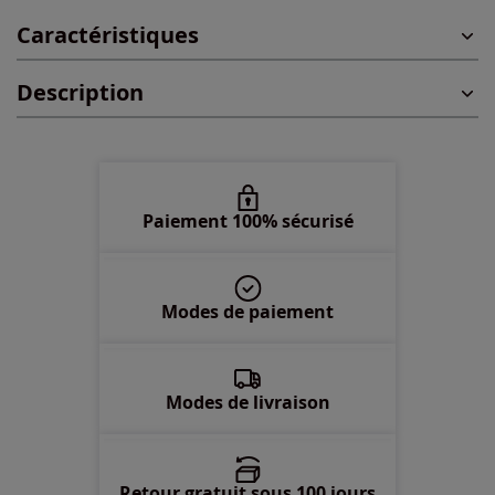
Caractéristiques
46 -
En stock
Description
48 -
En stock
50 -
En stock
52 -
Disponible dans 3 semaines
Paiement 100% sécurisé
54 -
En stock
Modes de paiement
56 -
Disponible dans 3 semaines
Modes de livraison
Retour gratuit sous 100 jours