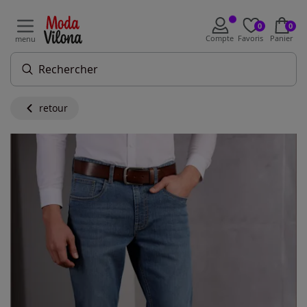
0
0
Compte
Favoris
Panier
menu
retour