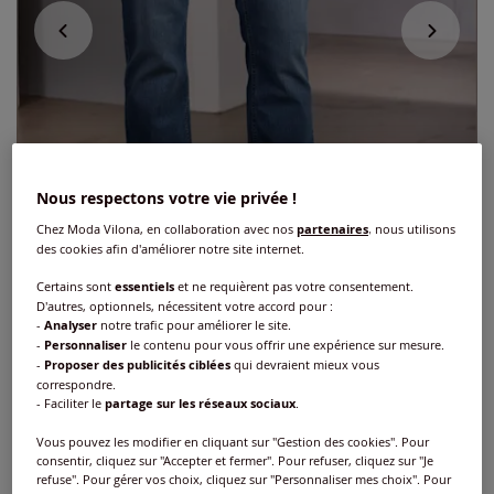
Nous respectons votre vie privée !
Chez Moda Vilona, en collaboration avec nos
partenaires
, nous utilisons
des cookies afin d'améliorer notre site internet.
Certains sont
essentiels
et ne requièrent pas votre consentement.
D'autres, optionnels, nécessitent votre accord pour :
-
Analyser
notre trafic pour améliorer le site.
-
Personnaliser
le contenu pour vous offrir une expérience sur mesure.
-
Proposer des publicités ciblées
qui devraient mieux vous
Jean 5 poches coupe 5 poches
correspondre.
- Faciliter le
partage sur les réseaux sociaux
.
Réf : 267.557.007
Vous pouvez les modifier en cliquant sur "Gestion des cookies". Pour
consentir, cliquez sur "Accepter et fermer". Pour refuser, cliquez sur "Je
refuse". Pour gérer vos choix, cliquez sur "Personnaliser mes choix". Pour
Couleur :
bleu denim