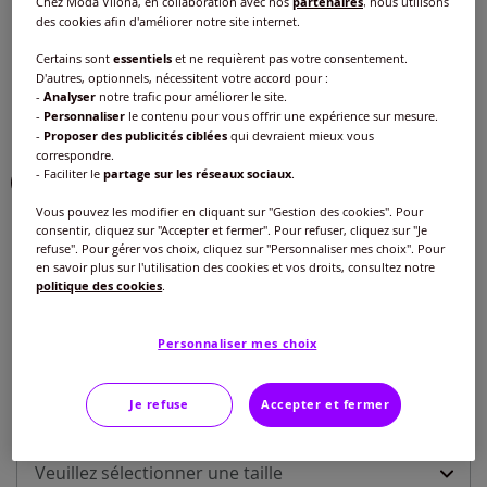
Chez Moda Vilona, en collaboration avec nos
partenaires
, nous utilisons
des cookies afin d'améliorer notre site internet.
Couleur :
bleu blanchi
Choisir une couleur :
Certains sont
essentiels
et ne requièrent pas votre consentement.
D'autres, optionnels, nécessitent votre accord pour :
-
Analyser
notre trafic pour améliorer le site.
-
Personnaliser
le contenu pour vous offrir une expérience sur mesure.
-
Proposer des publicités ciblées
qui devraient mieux vous
correspondre.
- Faciliter le
partage sur les réseaux sociaux
.
Vous pouvez les modifier en cliquant sur "Gestion des cookies". Pour
consentir, cliquez sur "Accepter et fermer". Pour refuser, cliquez sur "Je
refuse". Pour gérer vos choix, cliquez sur "Personnaliser mes choix". Pour
en savoir plus sur l'utilisation des cookies et vos droits, consultez notre
politique des cookies
.
Personnaliser mes choix
Modèle :
Taille standard
Je refuse
Accepter et fermer
Taille :
Longueur courte
Veuillez sélectionner une taille