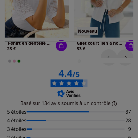
Nouveau
T-shirt en dentelle manches bouffantes discrètes
Gilet court lien à nouer
23 €
33 €
4.4
/5
Basé sur 134 avis soumis à un contrôle
5 étoiles
Nombr
87
4 étoiles
Nombr
28
3 étoiles
Nomb
9
2 étoiles
Nomb
6