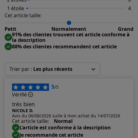
1 étoile
Nomb
4
Cet article taille:
Répartition du taillant selon les avis clients
Taille normalement : 87%
Taille petit : 6%
Petit
Normalement
Grand
Taille grand : 7%
91% des clientes trouvent cet article conforme à
la description
88% des clientes recommandent cet article
Trier par :
Les plus récents
Les plus récents
5
/5
Vérifié
Les plus anciens
très bien
NICOLE D.
Avis du 06/08/2026 suite à mon achat du 14/07/2026
Notes les plus élevées
Cet article taille:
Normal
L’article est conforme à la description
Notes les plus basses
Je recommande cet article