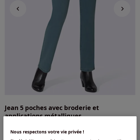
Jean 5 poches avec broderie et
applications métalliques
4.4
/
5
-
134
avis
Réf : 271.261.126
Nous respectons votre vie privée !