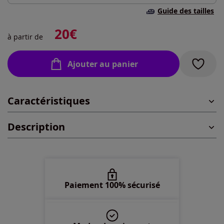
Taille standard
Guide des tailles
40 -
En stock
20
€
à partir de
42 -
En stock
Ajouter au panier
44 -
En stock
Caractéristiques
46 -
En stock
Description
48 -
En stock
50 -
En stock
52 -
En stock
Paiement 100% sécurisé
54 -
En stock