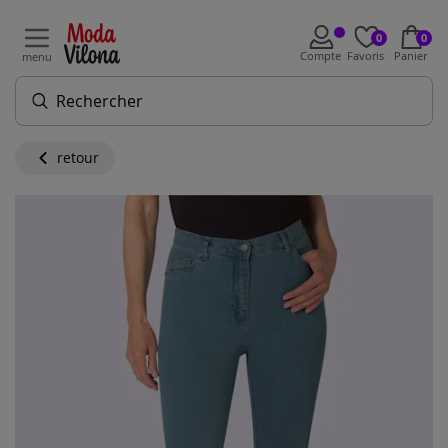
0
0
Compte
Favoris
Panier
menu
retour