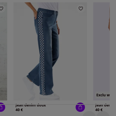
Exclu web
Jean denim doux
Jean denim
40 €
40 €