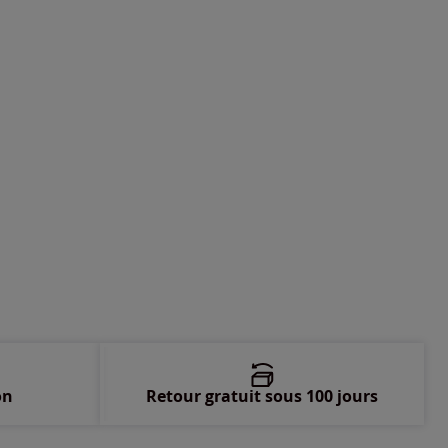
-
En stock
-
En stock
-
En stock
-
En stock
-
En stock
-
En stock
-
En stock
on
Retour gratuit sous 100 jours