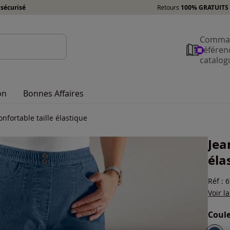
sécurisé
Retours
100% GRATUITS 
Comman
référen
catalog
on
Bonnes Affaires
nfortable taille élastique
Jea
éla
Réf : 
Voir l
Coule
Choisi