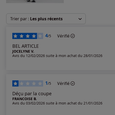
Trier par :
Les plus récents
Les plus récents
4
Vérifié
/5
Les plus anciens
BEL ARTICLE
JOCELYNE V.
Avis du 12/02/2026 suite à mon achat du 28/01/2026
Notes les plus élevées
Notes les plus basses
1
Vérifié
/5
Déçu par la coupe
FRANCOISE B.
Avis du 03/02/2026 suite à mon achat du 21/01/2026