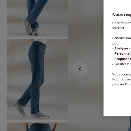
Nous resp
Chez Moda V
internet.
Certains so
pour :
-
Analyser
n
-
Personnal
-
Proposer d
- Faciliter le
Vous pouvez 
Pour refuser
plus sur l'ut