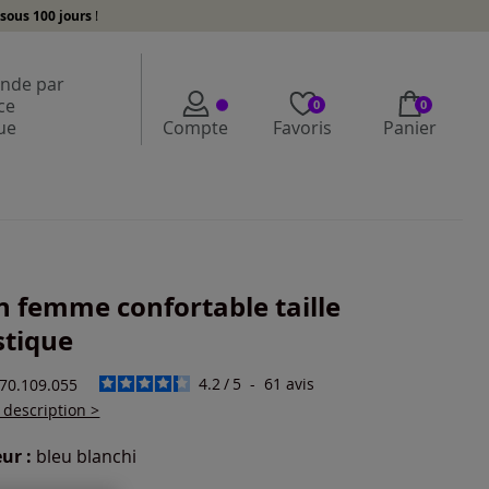
sous 100 jours
!
de par
ce
0
0
ue
Compte
Favoris
Panier
n femme confortable taille
stique
4.2
/
5
-
61
avis
670.109.055
a description >
ur :
bleu blanchi
r une couleur :