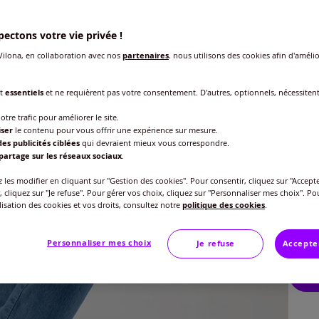
ectons votre vie privée !
ilona, en collaboration avec nos
partenaires
, nous utilisons des cookies afin d'amélio
Modèl
nt
essentiels
et ne requièrent pas votre consentement. D'autres, optionnels, nécessiten
Tai
otre trafic pour améliorer le site.
iser
le contenu pour vous offrir une expérience sur mesure.
es publicités ciblées
qui devraient mieux vous correspondre.
Taille
Lon
partage sur les réseaux sociaux
.
Veu
les modifier en cliquant sur "Gestion des cookies". Pour consentir, cliquez sur "Accepte
Tai
, cliquez sur "Je refuse". Pour gérer vos choix, cliquez sur "Personnaliser mes choix". Po
Gu
40 
ilisation des cookies et vos droits, consultez notre
politique des cookies
.
35
42 
Personnaliser mes choix
Je refuse
Accepte
44 