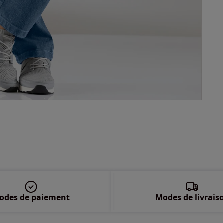
46 
48 
50 
52 
54 
56 
58 
odes de paiement
Modes de livrais