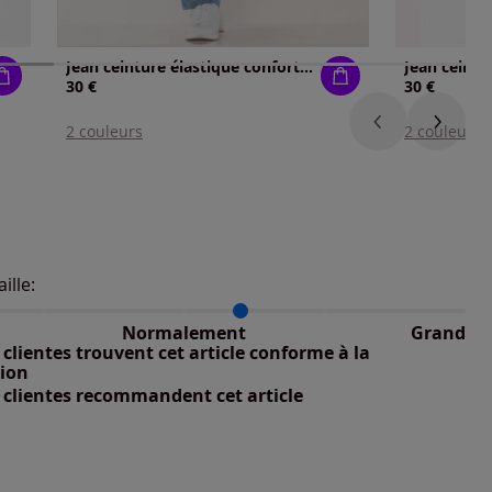
Jean ceinture élastique confortable
30 €
30 €
2 couleurs
2 couleurs
aille:
du taillant selon les avis clients
 normalement : 81%
petit : 0%
Normalement
Grand
 grand : 19%
clientes trouvent cet article conforme à la
nible
tion
 clientes recommandent cet article