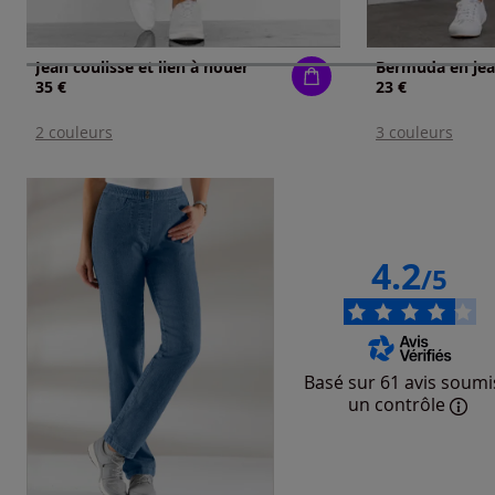
Jean coulisse et lien à nouer
Bermuda en jea
35 €
23 €
2 couleurs
3 couleurs
4.2
/5
Basé sur 61 avis soumi
un contrôle