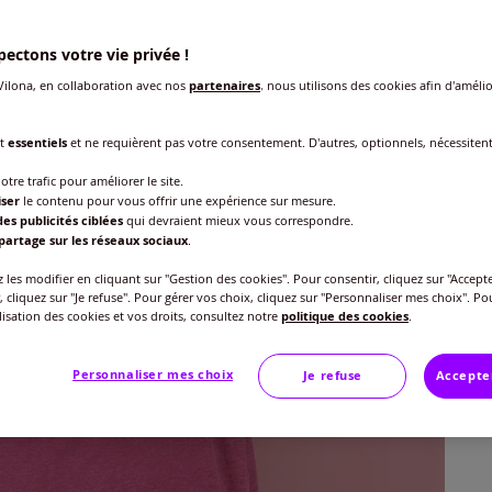
ectons votre vie privée !
ilona, en collaboration avec nos
partenaires
, nous utilisons des cookies afin d'amélio
Taille
nt
essentiels
et ne requièrent pas votre consentement. D'autres, optionnels, nécessiten
Veu
otre trafic pour améliorer le site.
iser
le contenu pour vous offrir une expérience sur mesure.
es publicités ciblées
qui devraient mieux vous correspondre.
Gu
40 
partage sur les réseaux sociaux
.
15
les modifier en cliquant sur "Gestion des cookies". Pour consentir, cliquez sur "Accepte
42 
, cliquez sur "Je refuse". Pour gérer vos choix, cliquez sur "Personnaliser mes choix". Po
ilisation des cookies et vos droits, consultez notre
politique des cookies
.
44 
Personnaliser mes choix
Je refuse
Accepte
46 
48 