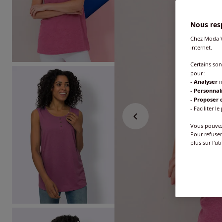
Nous resp
Chez Moda V
internet.
Certains so
pour :
-
Analyser
n
-
Personnal
-
Proposer d
- Faciliter le
Vous pouvez 
Pour refuser
plus sur l'ut