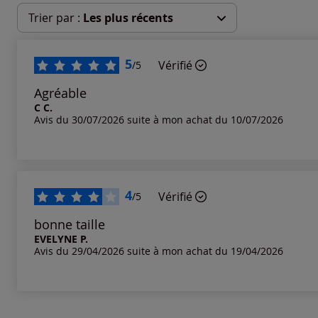
Trier par :
Les plus récents
Les plus récents
5
Vérifié
/5
Les plus anciens
Agréable
C C.
Avis du 30/07/2026 suite à mon achat du 10/07/2026
Notes les plus élevées
Notes les plus basses
4
Vérifié
/5
bonne taille
EVELYNE P.
Avis du 29/04/2026 suite à mon achat du 19/04/2026