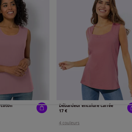
 coton
Débardeur encolure carrée
17 €
4 couleurs