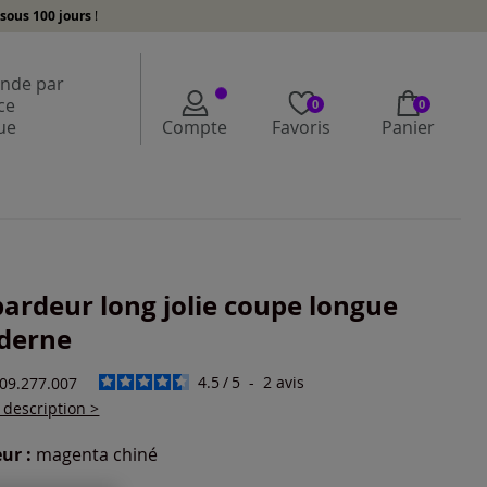
sous 100 jours
!
de par
ce
0
0
ue
Compte
Favoris
Panier
ardeur long jolie coupe longue
derne
4.5
/
5
-
2
avis
209.277.007
a description >
ur :
magenta chiné
r une couleur :