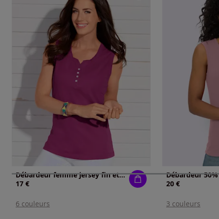
Débardeur femme jersey fin et boutons nacrés
Débardeur 50%
17 €
20 €
6 couleurs
3 couleurs