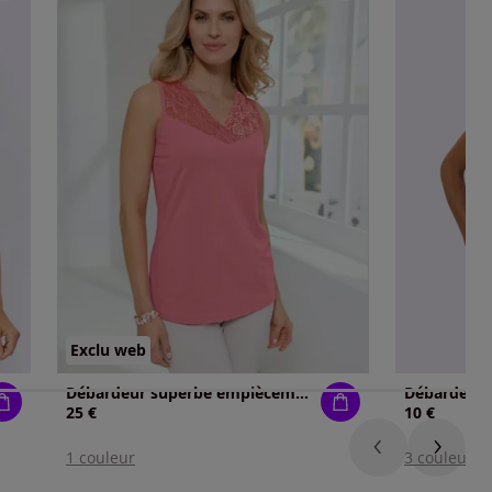
Exclu web
Débardeur superbe empiècement en dentelle
Débardeur f
25 €
10 €
1 couleur
3 couleurs