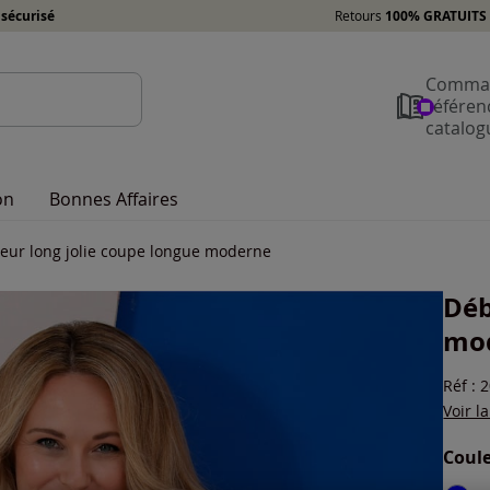
sécurisé
Retours
100% GRATUITS 
Comman
référen
catalog
on
Bonnes Affaires
eur long jolie coupe longue moderne
Déb
mo
Réf : 
Voir l
Coule
Choisi