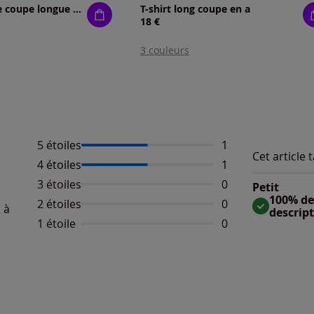
T-shirt long jolie coupe longue moderne
T-shirt long coupe en a
18 €
3 couleurs
5 étoiles
Nombre d'avis :
1
Cet article t
Répartition 
4 étoiles
Nombre d'avis :
1
Taille
Taille 
3 étoiles
Aucun avis dispo
0
Petit
Taille
100% des
2 étoiles
Aucun avis dispo
0
 à
descrip
1 étoile
Aucun avis dispo
0