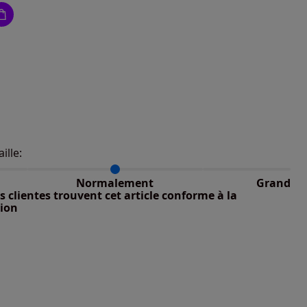
aille:
du taillant selon les avis clients
 normalement : 100%
petit : 0%
nible
Normalement
Grand
 grand : 0%
 clientes trouvent cet article conforme à la
nible
tion
nible