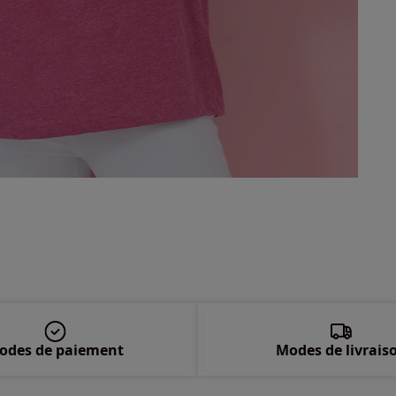
50 
52 
54 
56 
58 
odes de paiement
Modes de livrais