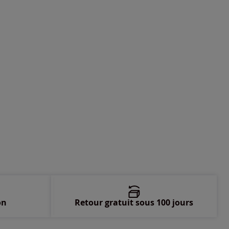
-
Disponible dans 4 semaines
-
épuisé
-
épuisé
-
épuisé
-
épuisé
on
Retour gratuit sous 100 jours