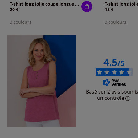
T-shirt long jolie coupe longue moderne
20 €
18 €
3 couleurs
3 couleurs
4.5
/5
Basé sur 2 avis soumis
un contrôle