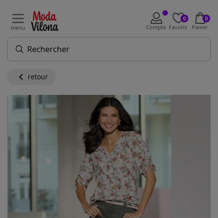
0
0
Compte
Favoris
Panier
menu
retour