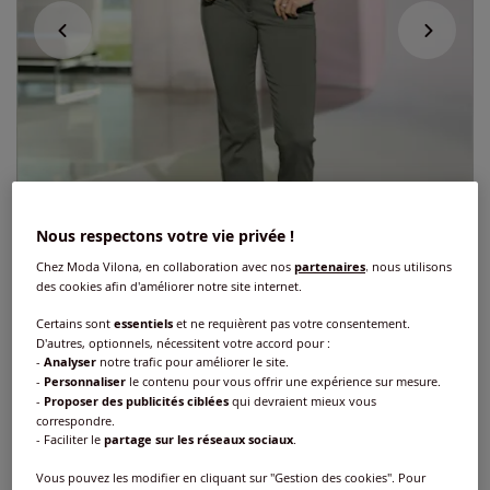
Nous respectons votre vie privée !
Chez Moda Vilona, en collaboration avec nos
partenaires
, nous utilisons
des cookies afin d'améliorer notre site internet.
Certains sont
essentiels
et ne requièrent pas votre consentement.
D'autres, optionnels, nécessitent votre accord pour :
-
Analyser
notre trafic pour améliorer le site.
Chemisier manches retroussables
-
Personnaliser
le contenu pour vous offrir une expérience sur mesure.
-
Proposer des publicités ciblées
qui devraient mieux vous
Réf : 524.446.060
correspondre.
- Faciliter le
partage sur les réseaux sociaux
.
Vous pouvez les modifier en cliquant sur "Gestion des cookies". Pour
Couleur :
écru-kaki imprimé