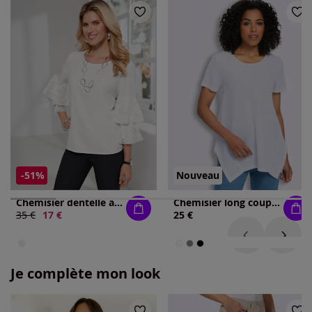
-51%
Nouveau
Chemisier dentelle aux manches
Chemisier long coupe en a
Ancien prix :
35 €
Nouveau prix :
17 €
25 €
Je complète mon look