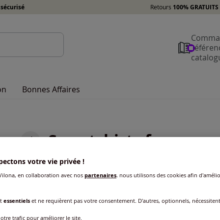
sécurisé
Retours
100% GRATUITS 
Comman
référen
catalog
on
Bonnes Affaires
Sweatshirts femme
ectons votre vie privée !
ilona, en collaboration avec nos
partenaires
, nous utilisons des cookies afin d'amélio
nt
essentiels
et ne requièrent pas votre consentement. D'autres, optionnels, nécessiten
otre trafic pour améliorer le site.