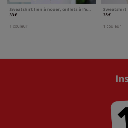
Sweatshirt lien à nouer, œillets à l'encolure
Sweatshirt
€
€
33
35
1 couleur
1 couleur