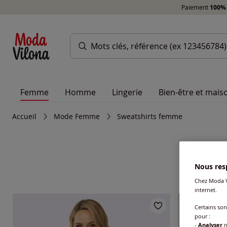
Paiement
100% 
Femme
Homme
Lingerie
Bien-être et mais
Accueil
Mode Femme
Sweatshirts femme
Nous resp
Chez Moda V
internet.
Certains so
pour :
-
Analyser
n