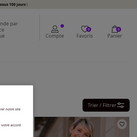
sous 100 jours
!
de par
ce
0
0
ue
Compte
Favoris
Panier
Trier / Filtrer
rer notre site
t votre accord