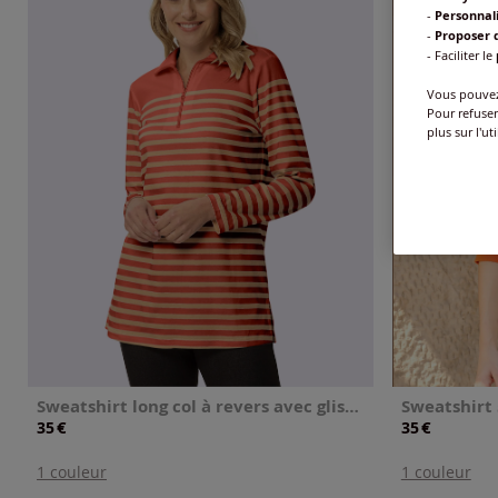
-
Personnal
-
Proposer d
- Faciliter le
Vous pouvez 
Pour refuser
plus sur l'ut
Sweatshirt long col à revers avec glissière
Sweatshirt
€
€
35
35
1 couleur
1 couleur