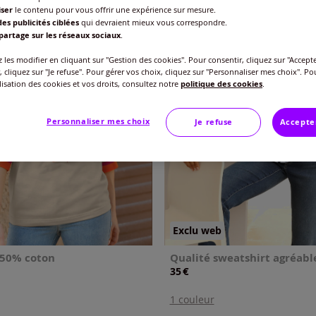
iser
le contenu pour vous offrir une expérience sur mesure.
es publicités ciblées
qui devraient mieux vous correspondre.
partage sur les réseaux sociaux
.
les modifier en cliquant sur "Gestion des cookies". Pour consentir, cliquez sur "Accepte
, cliquez sur "Je refuse". Pour gérer vos choix, cliquez sur "Personnaliser mes choix". Po
ilisation des cookies et vos droits, consultez notre
politique des cookies
.
Personnaliser mes choix
Je refuse
Accepte
Exclu web
 50% coton
Qualité sweatshirt agréabl
€
35
1 couleur