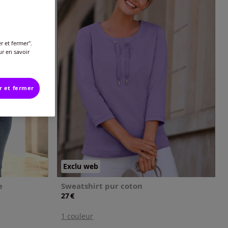
r et fermer".
ur en savoir
r et fermer
Exclu web
e
Sweatshirt pur coton
€
27
1 couleur