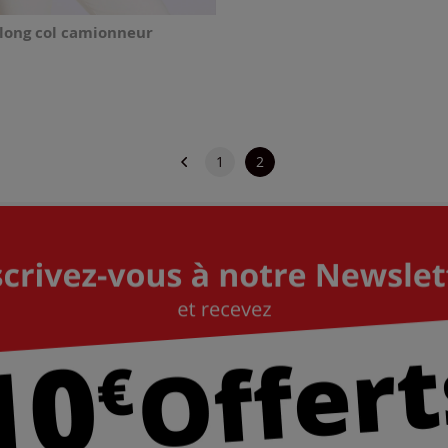
 long col camionneur
1
2