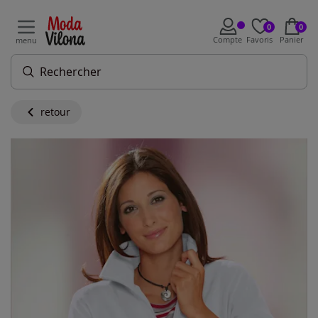
0
0
Compte
Favoris
Panier
menu
retour