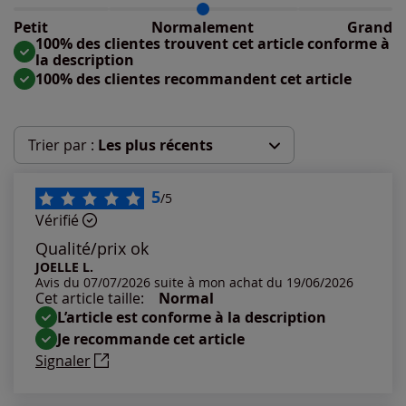
Taille normalement : 94%
Taille petit : 4%
Petit
Normalement
Grand
Taille grand : 2%
100% des clientes trouvent cet article conforme à
la description
100% des clientes recommandent cet article
Trier par :
Les plus récents
Les plus récents
5
/5
Vérifié
Les plus anciens
Qualité/prix ok
JOELLE L.
Avis du 07/07/2026 suite à mon achat du 19/06/2026
Notes les plus élevées
Cet article taille:
Normal
L’article est conforme à la description
Notes les plus basses
Je recommande cet article
Signaler