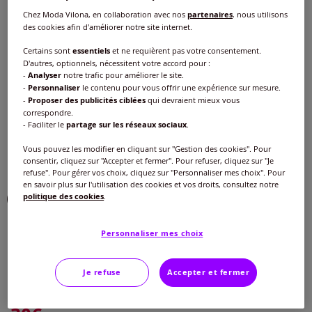
Chez Moda Vilona, en collaboration avec nos
partenaires
, nous utilisons
Choisir une couleur :
des cookies afin d'améliorer notre site internet.
Certains sont
essentiels
et ne requièrent pas votre consentement.
D'autres, optionnels, nécessitent votre accord pour :
-
Analyser
notre trafic pour améliorer le site.
-
Personnaliser
le contenu pour vous offrir une expérience sur mesure.
-
Proposer des publicités ciblées
qui devraient mieux vous
correspondre.
- Faciliter le
partage sur les réseaux sociaux
.
Vous pouvez les modifier en cliquant sur "Gestion des cookies". Pour
consentir, cliquez sur "Accepter et fermer". Pour refuser, cliquez sur "Je
refuse". Pour gérer vos choix, cliquez sur "Personnaliser mes choix". Pour
en savoir plus sur l'utilisation des cookies et vos droits, consultez notre
politique des cookies
.
Taille :
Personnaliser mes choix
Veuillez sélectionner une taille
Je refuse
Accepter et fermer
Guide des tailles
40 -
En stock