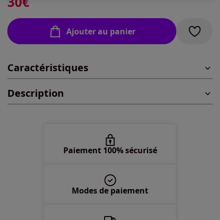
30
€
42 -
En stock
Ajouter au panier
44 -
En stock
Caractéristiques
46 -
En stock
Description
48 -
En stock
50 -
En stock
52 -
En stock
Paiement 100% sécurisé
54 -
En stock
Modes de paiement
56 -
En stock