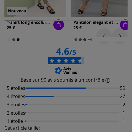
Nouveau
T-shirt long encolure en v affinante
Pantalon élégant et confortable à plis
25 €
23 €
+4
4.6
/5
Basé sur 90 avis soumis à un contrôle
5 étoiles
Nombr
59
4 étoiles
Nombr
27
3 étoiles
Nomb
2
2 étoiles
Nomb
1
1 étoile
Nomb
1
Cet article taille:
Répartition du taillant selon les avis clients