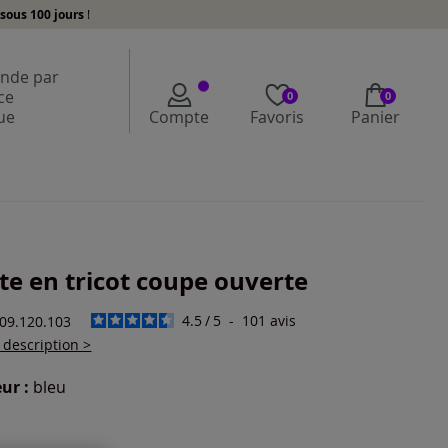
sous 100 jours
!
de par
ce
0
0
ue
Compte
Favoris
Panier
te en tricot coupe ouverte
4.5
/
5
-
101
avis
409.120.103
a description >
ur :
bleu
r une couleur :