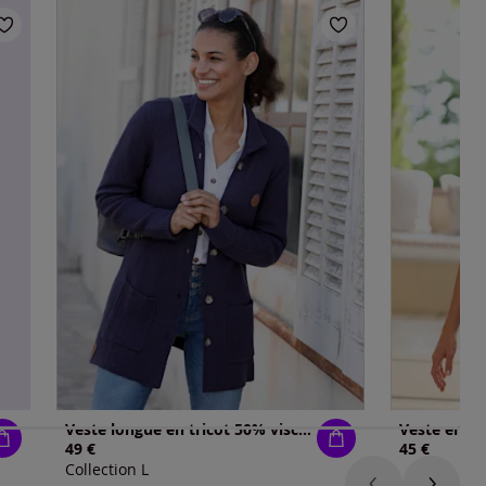
Veste longue en tricot 50% viscose
Veste en tri
49 €
45 €
Collection L