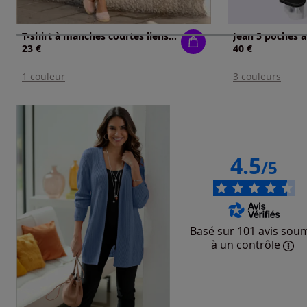
T-shirt à manches courtes liens à nouer réglable aux épaules
23 €
40 €
1 couleur
3 couleurs
4.5
/5
Basé sur 101 avis sou
à un contrôle