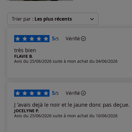
Trier par :
Les plus récents
Les plus récents
5
Vérifié
/5
Les plus anciens
très bien
FLAVIE B.
Avis du 25/06/2026 suite à mon achat du 04/06/2026
Notes les plus élevées
Notes les plus basses
5
Vérifié
/5
J 'avais dejà le noir et le jaune donc pas deçue.
JOCELYNE P.
Avis du 25/06/2026 suite à mon achat du 10/06/2026