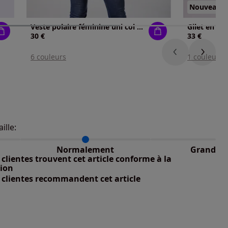
Nouveau
Veste polaire féminine uni col à revers
30 €
33 €
6 couleurs
1 couleur
aille:
du taillant selon les avis clients
 normalement : 96%
petit : 1%
Normalement
Grand
 grand : 3%
clientes trouvent cet article conforme à la
tion
 clientes recommandent cet article