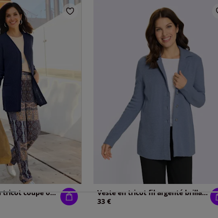
Veste longue en tricot coupe ouverte affinante
Veste en tricot fil argenté brillant couleur argenté
33 €