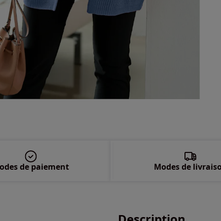
48 
50 
52 
54 
56 
58 
odes de paiement
Modes de livrais
Description