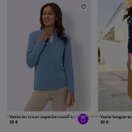
Veste en tricot superbe motif tricoté
35 €
30 €