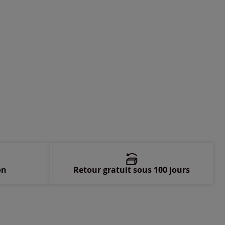
-
En stock
-
En stock
-
En stock
-
En stock
-
En stock
-
En stock
on
Retour gratuit sous 100 jours