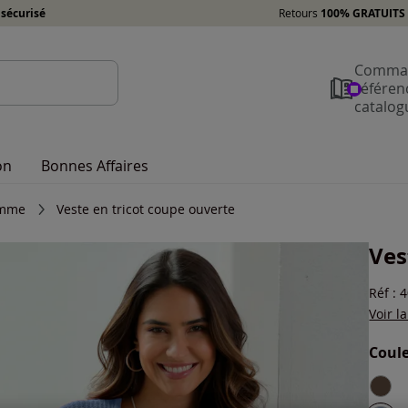
sécurisé
Retours
100% GRATUITS 
Comman
référen
catalog
on
Bonnes Affaires
emme
Veste en tricot coupe ouverte
Ves
Réf : 
Voir l
Coule
Choisi