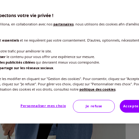
ectons votre vie privée !
ilona, en collaboration avec nos
partenaires
, nous utilisons des cookies afin d'amélio
nt
essentiels
et ne requièrent pas votre consentement. D'autres, optionnels, nécessiten
otre trafic pour améliorer le site.
Taille
iser
le contenu pour vous offrir une expérience sur mesure.
es publicités ciblées
qui devraient mieux vous correspondre.
Veu
partage sur les réseaux sociaux
.
Gu
40 
les modifier en cliquant sur "Gestion des cookies". Pour consentir, cliquez sur "Accepte
, cliquez sur "Je refuse". Pour gérer vos choix, cliquez sur "Personnaliser mes choix". Po
35
ilisation des cookies et vos droits, consultez notre
politique des cookies
.
42 
Personnaliser mes choix
Je refuse
Accepte
44 
46 