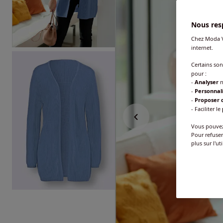
Nous resp
Chez Moda V
internet.
Certains so
pour :
-
Analyser
n
-
Personnal
-
Proposer d
- Faciliter le
Vous pouvez 
Pour refuser
plus sur l'ut