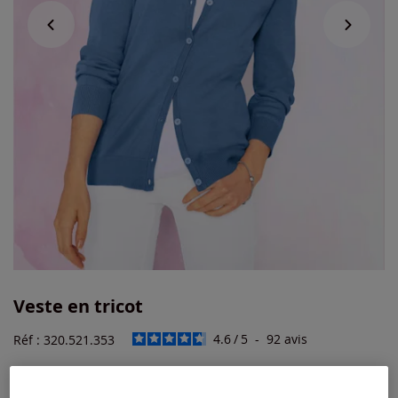
Veste en tricot
4.6
/
5
-
92
avis
Réf : 320.521.353
Couleur :
bleu