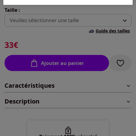
Taille :
Veuillez sélectionner une taille
Guide des tailles
40 -
En stock
33
€
42 -
En stock
Ajouter au panier
44 -
En stock
Caractéristiques
46 -
En stock
Description
48 -
En stock
50 -
En stock
52 -
Disponible dans 3 semaines