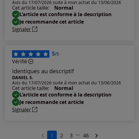
Avis du 17/07/2026 suite à mon achat du 13/06/2026
Notes les plus élevées
Cet article taille:
Normal
L’article est conforme à la description
Notes les plus basses
Je recommande cet article
Signaler
5
/5
Vérifié
Identiques au descriptif
DANIEL S.
Avis du 17/07/2026 suite à mon achat du 13/06/2026
Cet article taille:
Normal
L’article est conforme à la description
Je recommande cet article
Signaler
...
1
2
3
46