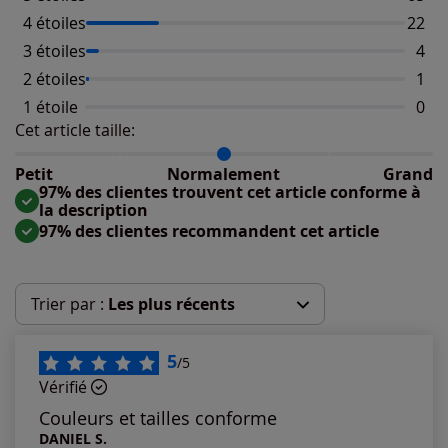
4 étoiles
Nombr
22
3 étoiles
Nomb
4
2 étoiles
Nomb
1
1 étoile
Aucu
0
Cet article taille:
Répartition du taillant selon les avis clients
Taille normalement : 98%
Taille petit : 2%
Petit
Normalement
Grand
Taille grand : 0%
97% des clientes trouvent cet article conforme à
la description
97% des clientes recommandent cet article
Trier par :
Les plus récents
Les plus récents
5
/5
Vérifié
Les plus anciens
Couleurs et tailles conforme
DANIEL S.