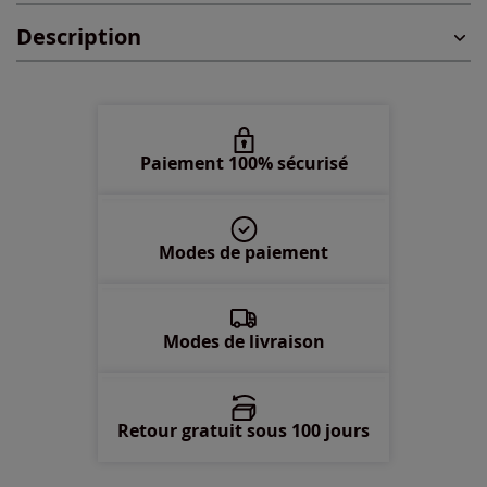
Description
48 -
En stock
50 -
Disponible dans 2 semaines
52 -
En stock
Paiement 100% sécurisé
54 -
En stock
Modes de paiement
56 -
En stock
58 -
épuisé
Modes de livraison
Retour gratuit sous 100 jours