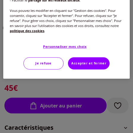
- Faciliter le
partage sur les réseaux sociaux
.
Couleur :
fuchsia-noir chiné
Vous pouvez les modifier en cliquant sur "Gestion des cookies". Pour
Choisir une couleur :
consentir, cliquez sur "Accepter et fermer". Pour refuser, cliquez sur "Je
refuse". Pour gérer vos choix, cliquez sur "Personnaliser mes choix". Pour
en savoir plus sur l'utilisation des cookies et vos droits, consultez notre
politique des cookies
.
Personnaliser mes choix
Taille :
Veuillez sélectionner une taille
Je refuse
Accepter et fermer
Guide des tailles
40 -
En stock
45
€
42 -
épuisé
Ajouter au panier
44 -
Disponible dans 2 semaines
Caractéristiques
46 -
épuisé