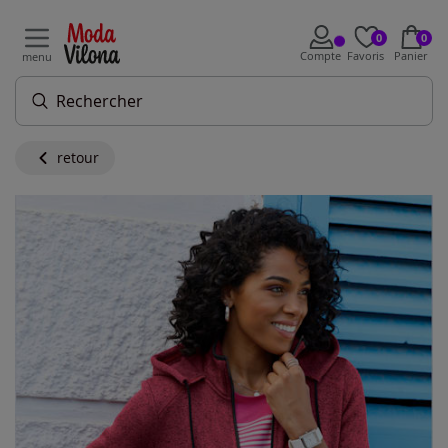
0
0
Compte
Favoris
Panier
menu
retour