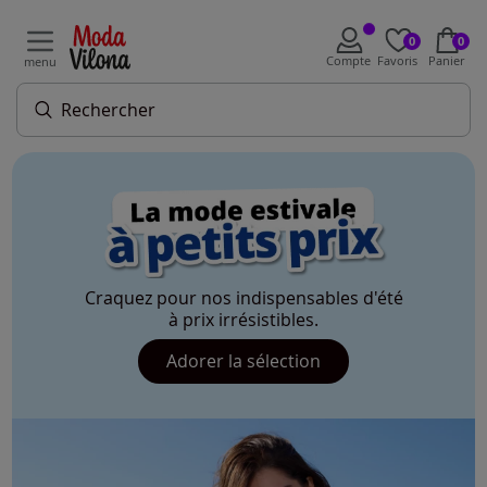
0
0
Compte
Favoris
Panier
menu
Craquez pour nos indispensables d'été
à prix irrésistibles.
Adorer la sélection