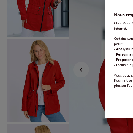
Nous resp
Chez Moda V
internet.
Certains so
pour :
-
Analyser
n
-
Personnal
-
Proposer d
- Faciliter le
Vous pouvez 
Pour refuser
plus sur l'ut