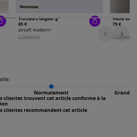
Nouveau
Trotteurs largeur g*
Veste softs
85 €
79 €
airsoft modern+
2 couleurs
2 couleurs
aille:
du taillant selon les avis clients
 normalement : 100%
petit : 0%
Normalement
Grand
nible
 grand : 0%
 clientes trouvent cet article conforme à la
nible
tion
s clientes recommandent cet article
nible