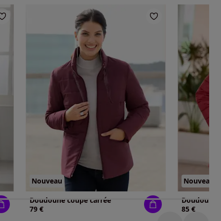
Nouveau
Nouveau
Doudoune coupe carrée
79 €
85 €