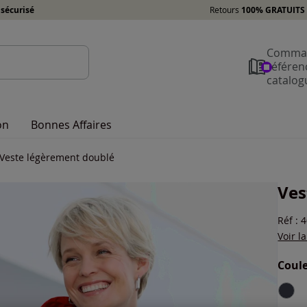
sécurisé
Retours
100% GRATUITS 
Comman
référen
catalog
on
Bonnes Affaires
Veste légèrement doublé
Ves
Réf : 
Voir l
Coule
Choisi