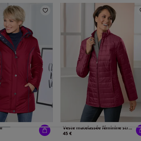
ur
Veste matelassée féminine structurée
45 €