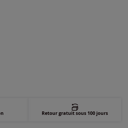
-
En stock
-
En stock
-
En stock
-
En stock
-
En stock
on
Retour gratuit sous 100 jours