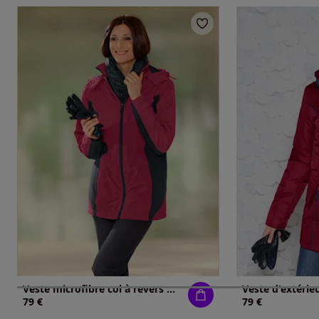
Veste microfibre col à revers montant avec capuche amovible
Veste d'extérie
79 €
79 €