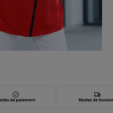
50 
52 
54 
56 
58 
odes de paiement
Modes de livrais