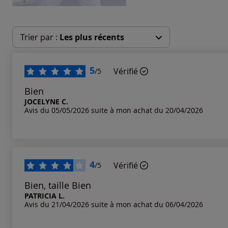
Trier par :
Les plus récents
Les plus récents
5
Vérifié
/5
Les plus anciens
Bien
JOCELYNE C.
Avis du 05/05/2026 suite à mon achat du 20/04/2026
Notes les plus élevées
Notes les plus basses
4
Vérifié
/5
Bien, taille Bien
PATRICIA L.
Avis du 21/04/2026 suite à mon achat du 06/04/2026