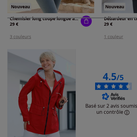
Nouveau
Nouveau
Chemisier long coupe longue affinante
Débardeur en tr
29 €
29 €
3 couleurs
1 couleur
4.5
/5
Basé sur 2 avis soumis
un contrôle