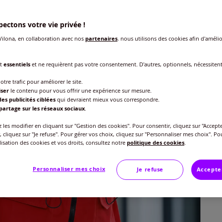
ectons votre vie privée !
ilona, en collaboration avec nos
partenaires
, nous utilisons des cookies afin d'amélio
Taille
nt
essentiels
et ne requièrent pas votre consentement. D'autres, optionnels, nécessiten
Veu
otre trafic pour améliorer le site.
Gu
40 
iser
le contenu pour vous offrir une expérience sur mesure.
es publicités ciblées
qui devraient mieux vous correspondre.
59
partage sur les réseaux sociaux
.
42 
les modifier en cliquant sur "Gestion des cookies". Pour consentir, cliquez sur "Accepte
, cliquez sur "Je refuse". Pour gérer vos choix, cliquez sur "Personnaliser mes choix". Po
ilisation des cookies et vos droits, consultez notre
politique des cookies
.
44 
Personnaliser mes choix
Je refuse
Accepte
46 
48 