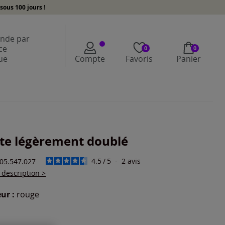
sous 100 jours
!
de par
ce
0
0
ue
Compte
Favoris
Panier
te légèrement doublé
4.5
/
5
-
2
avis
405.547.027
a description >
ur :
rouge
r une couleur :