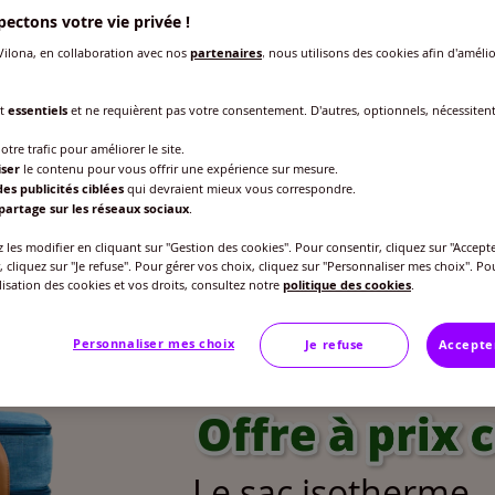
ectons votre vie privée !
les d'été
ilona, en collaboration avec nos
partenaires
, nous utilisons des cookies afin d'amélio
nt
essentiels
et ne requièrent pas votre consentement. D'autres, optionnels, nécessiten
otre trafic pour améliorer le site.
iser
le contenu pour vous offrir une expérience sur mesure.
es publicités ciblées
qui devraient mieux vous correspondre.
partage sur les réseaux sociaux
.
les modifier en cliquant sur "Gestion des cookies". Pour consentir, cliquez sur "Accepte
, cliquez sur "Je refuse". Pour gérer vos choix, cliquez sur "Personnaliser mes choix". Po
ilisation des cookies et vos droits, consultez notre
politique des cookies
.
Personnaliser mes choix
Je refuse
Accepte
Le sac isotherme