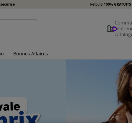
sécurisé
Retours
100% GRATUITS 
Comman
référen
catalog
on
Bonnes Affaires