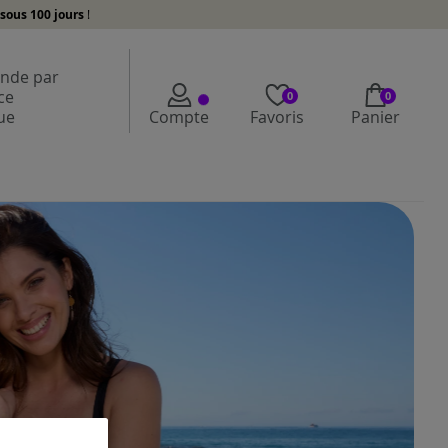
sous 100 jours
!
de par
ce
0
0
ue
Compte
Favoris
Panier