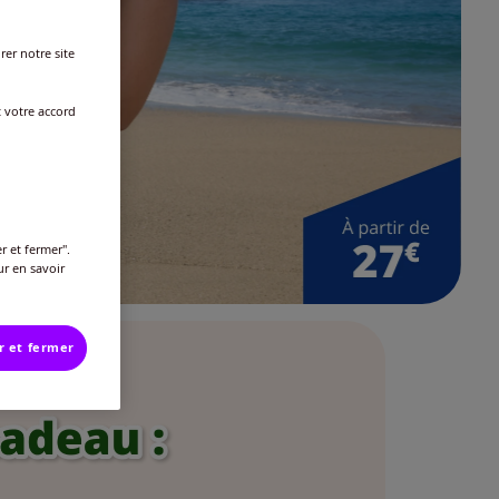
rer notre site
t votre accord
r et fermer".
ur en savoir
r et fermer