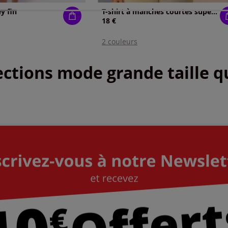
y fin
T-shirt à manches courtes superbe imprimé brillant
18 €
2 couleurs
ctions mode grande taille qu