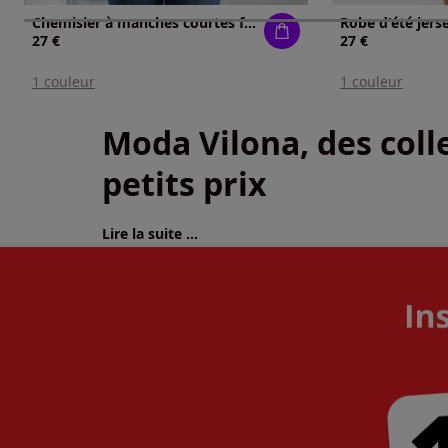
Chemisier à manches courtes fronces aux épaules
Robe d'été jerse
27 €
27 €
1 couleur
1 couleur
Moda Vilona, des colle
petits prix
Lire la suite ...