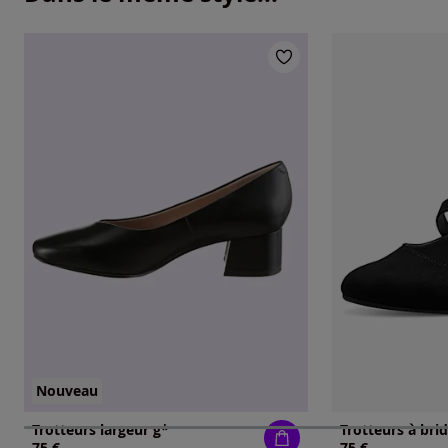
Nouveau
Trotteurs largeur g*
Trotteurs à bri
75 €
75 €