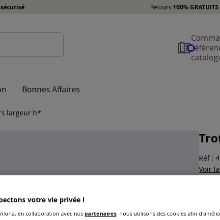
sécurisé
Retours
100% GRATUITS 
Comman
référen
catalog
on
Bonnes Affaires
rs largeur h*
Tro
Réf : 
Voir l
Coule
ectons votre vie privée !
Choisi
ilona, en collaboration avec nos
partenaires
, nous utilisons des cookies afin d'amélio