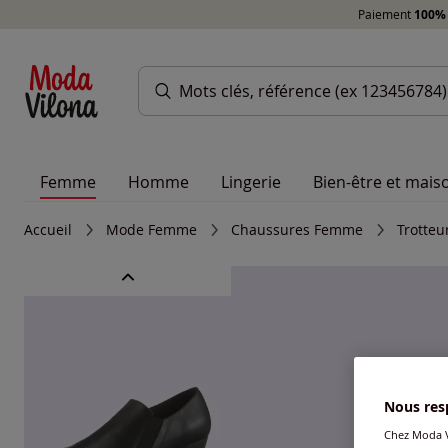
Paiement
100% 
Femme
Homme
Lingerie
Bien-être et mais
Accueil
Mode Femme
Chaussures Femme
Trotteu
Nous resp
Chez Moda V