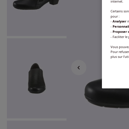
internet.
Certains so
pour :
-
Analyser
n
-
Personnal
-
Proposer d
- Faciliter le
Vous pouvez 
Pour refuser
plus sur l'ut