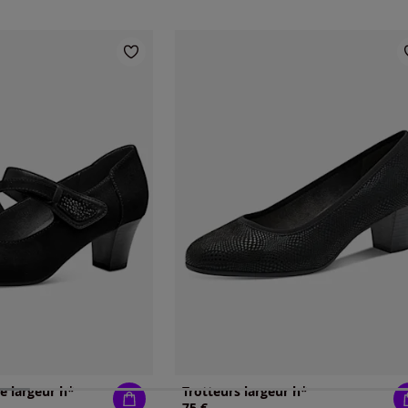
de largeur h*
Trotteurs largeur h*
75 €