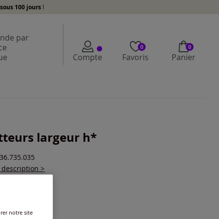
sous 100 jours
!
de par
ce
0
0
ue
Compte
Favoris
Panier
tteurs largeur h*
436.735.035
a description >
ur :
noir
r une couleur :
rer notre site