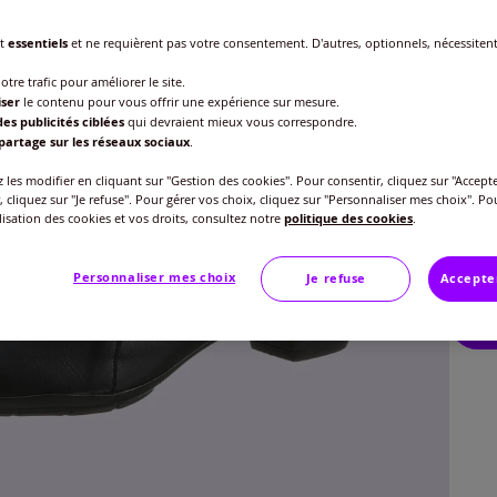
nt
essentiels
et ne requièrent pas votre consentement. D'autres, optionnels, nécessiten
Point
otre trafic pour améliorer le site.
iser
le contenu pour vous offrir une expérience sur mesure.
Veu
es publicités ciblées
qui devraient mieux vous correspondre.
partage sur les réseaux sociaux
.
Gu
36 
les modifier en cliquant sur "Gestion des cookies". Pour consentir, cliquez sur "Accepte
85
, cliquez sur "Je refuse". Pour gérer vos choix, cliquez sur "Personnaliser mes choix". Po
ilisation des cookies et vos droits, consultez notre
politique des cookies
.
37 
ou 3 f
Personnaliser mes choix
Je refuse
Accepte
38 
39 
40 
41 