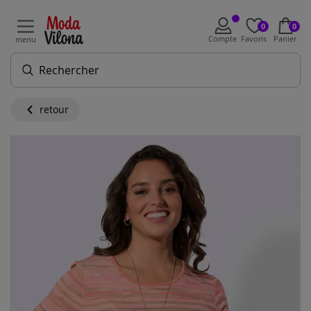
0
0
Compte
Favoris
Panier
menu
retour