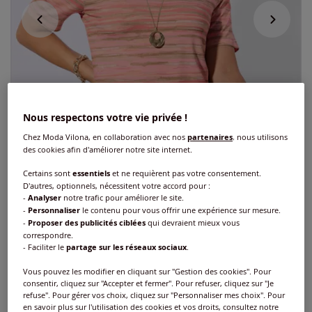
Nous respectons votre vie privée !
Chez Moda Vilona, en collaboration avec nos
partenaires
, nous utilisons
des cookies afin d'améliorer notre site internet.
Certains sont
essentiels
et ne requièrent pas votre consentement.
D'autres, optionnels, nécessitent votre accord pour :
-
Analyser
notre trafic pour améliorer le site.
-
Personnaliser
le contenu pour vous offrir une expérience sur mesure.
-
Proposer des publicités ciblées
qui devraient mieux vous
correspondre.
T-shirt rayé viscose
- Faciliter le
partage sur les réseaux sociaux
.
Réf : 243.301.029
Vous pouvez les modifier en cliquant sur "Gestion des cookies". Pour
consentir, cliquez sur "Accepter et fermer". Pour refuser, cliquez sur "Je
refuse". Pour gérer vos choix, cliquez sur "Personnaliser mes choix". Pour
en savoir plus sur l'utilisation des cookies et vos droits, consultez notre
Couleur :
quartz rose imprimé