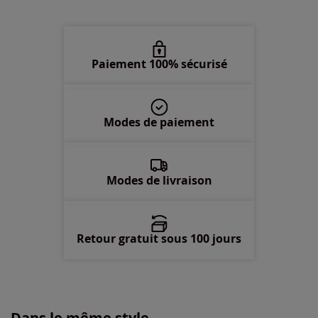
48 -
épuisé
50 -
En stock
Paiement 100% sécurisé
52 -
épuisé
Modes de paiement
54 -
épuisé
56 -
épuisé
Modes de livraison
Retour gratuit sous 100 jours
Dans le même style...