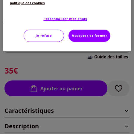
politique des cookies
.
Choisir une couleur :
Personnaliser mes choix
Taille :
Je refuse
Accepter et fermer
Veuillez sélectionner une taille
Guide des tailles
38 -
épuisé
35
€
40 -
En stock
Ajouter au panier
42 -
épuisé
Caractéristiques
44 -
En stock
Description
46 -
épuisé