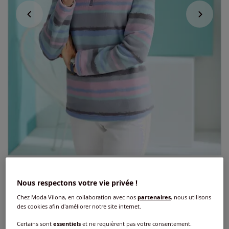
T-shirt polaire qualité polaire douce
Nous respectons votre vie privée !
5
/
5
-
1
avis
Réf : 207.653.027
Chez Moda Vilona, en collaboration avec nos
partenaires
, nous utilisons
des cookies afin d'améliorer notre site internet.
Certains sont
essentiels
et ne requièrent pas votre consentement.
Couleur :
menthe imprimé