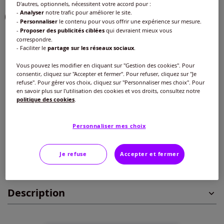
D'autres, optionnels, nécessitent votre accord pour :
-
Analyser
notre trafic pour améliorer le site.
-
Personnaliser
le contenu pour vous offrir une expérience sur mesure.
-
Proposer des publicités ciblées
qui devraient mieux vous
correspondre.
Taille :
- Faciliter le
partage sur les réseaux sociaux
.
Veuillez sélectionner une taille
Vous pouvez les modifier en cliquant sur "Gestion des cookies". Pour
consentir, cliquez sur "Accepter et fermer". Pour refuser, cliquez sur "Je
Guide des tailles
40 -
En stock
refuse". Pour gérer vos choix, cliquez sur "Personnaliser mes choix". Pour
en savoir plus sur l'utilisation des cookies et vos droits, consultez notre
27
€
politique des cookies
.
42 -
En stock
Personnaliser mes choix
Ajouter au panier
44 -
En stock
Je refuse
Accepter et fermer
Caractéristiques
46 -
En stock
Description
48 -
En stock
50 -
En stock