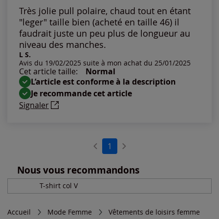
Les plus anciens
Très jolie pull polaire, chaud tout en étant
"leger" taille bien (acheté en taille 46) il
Notes les plus élevées
faudrait juste un peu plus de longueur au
niveau des manches.
L S.
Notes les plus basses
Avis du 19/02/2025 suite à mon achat du 25/01/2025
Cet article taille:
Normal
L’article est conforme à la description
Je recommande cet article
Signaler
1
Nous vous recommandons
T-shirt col V
Accueil
Mode Femme
Vêtements de loisirs femme