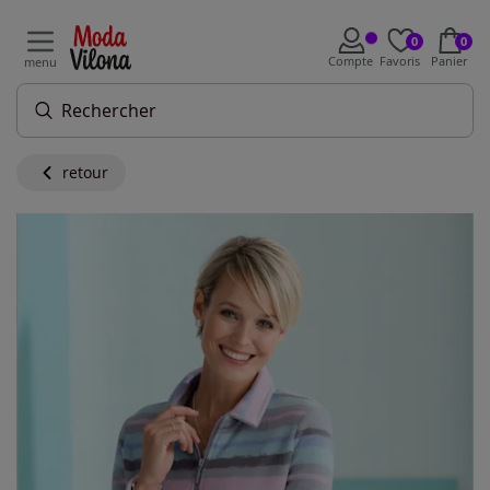
0
0
Compte
Favoris
Panier
menu
retour