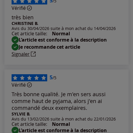
5
/5
Vérifié
Les plus anciens
très bien
CHRISTINE B.
Avis du 30/04/2026 suite à mon achat du 14/04/2026
Notes les plus élevées
Cet article taille:
Normal
L’article est conforme à la description
Notes les plus basses
Je recommande cet article
Signaler
5
/5
Vérifié
Très bonne qualité. Je m'en sers aussi
comme haut de pyjama, alors j'en ai
commandé deux exemplaires.
SYLVIE B.
Avis du 13/02/2026 suite à mon achat du 22/01/2026
Cet article taille:
Normal
L’article est conforme à la description