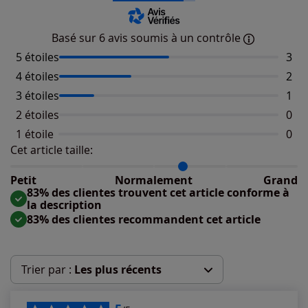
Basé sur 6 avis soumis à un contrôle
5 étoiles
Nomb
3
4 étoiles
Nomb
2
3 étoiles
Nomb
1
2 étoiles
Aucu
0
1 étoile
Aucu
0
Cet article taille:
Répartition du taillant selon les avis clients
Taille normalement : 83%
Taille petit : 0%
Petit
Normalement
Grand
Taille grand : 17%
83% des clientes trouvent cet article conforme à
la description
83% des clientes recommandent cet article
Trier par :
Les plus récents
Les plus récents