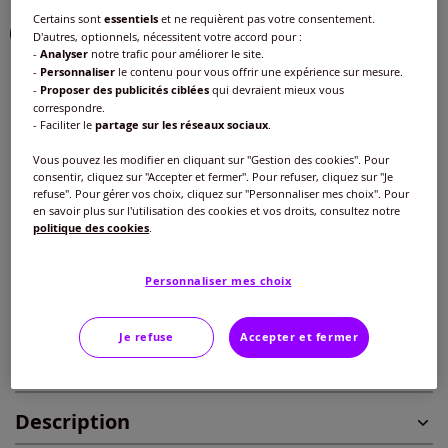
Certains sont
essentiels
et ne requièrent pas votre consentement.
Choisir une couleur :
D'autres, optionnels, nécessitent votre accord pour :
-
Analyser
notre trafic pour améliorer le site.
-
Personnaliser
le contenu pour vous offrir une expérience sur mesure.
-
Proposer des publicités ciblées
qui devraient mieux vous
correspondre.
Taille :
- Faciliter le
partage sur les réseaux sociaux
.
Veuillez sélectionner une taille
Vous pouvez les modifier en cliquant sur "Gestion des cookies". Pour
consentir, cliquez sur "Accepter et fermer". Pour refuser, cliquez sur "Je
Guide des tailles
refuse". Pour gérer vos choix, cliquez sur "Personnaliser mes choix". Pour
40 -
En stock
en savoir plus sur l'utilisation des cookies et vos droits, consultez notre
23
€
politique des cookies
.
42 -
En stock
Personnaliser mes choix
Ajouter au panier
44 -
En stock
Je refuse
Accepter et fermer
Caractéristiques
46 -
En stock
Description
48 -
En stock