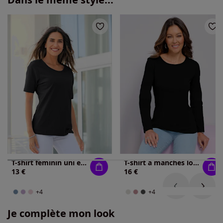
T-shirt féminin uni et confortable
T-shirt à manches longues un basique facile à assortir
13 €
16 €
+4
+4
Je complète mon look