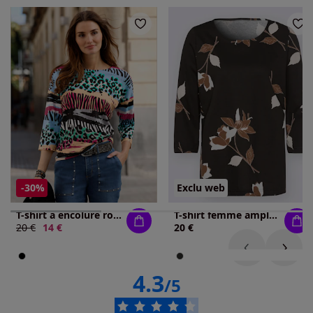
-30%
Exclu web
T-shirt à encolure ronde pur coton
T-shirt femme ample motif floral col rond manches 3/4
Ancien prix :
20 €
Nouveau prix :
14 €
20 €
4.3
/5