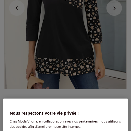
T-shirt long pur coton
4.3
/
5
-
6
avis
Réf : 270.675.010
Nous respectons votre vie privée !
Chez Moda Vilona, en collaboration avec nos
partenaires
, nous utilisons
des cookies afin d'améliorer notre site internet.
Couleur :
noir-chamois imprimé