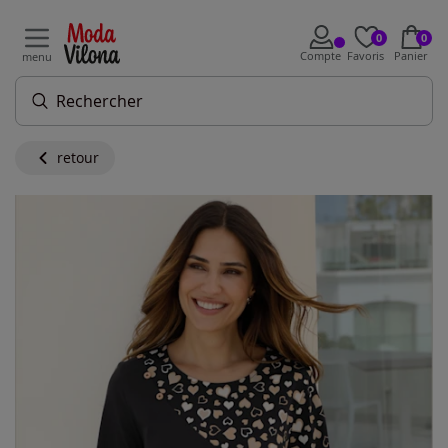
0
0
Compte
Favoris
Panier
menu
retour