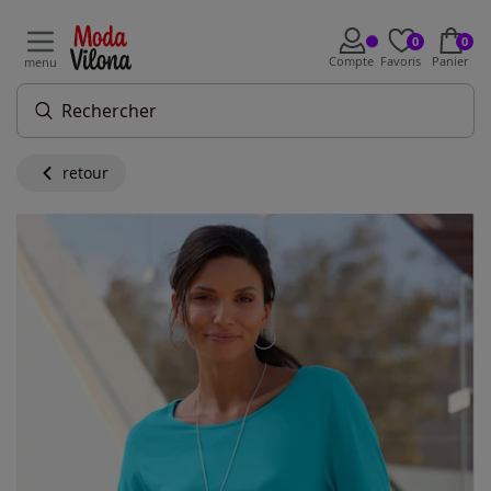
0
0
Compte
Favoris
Panier
menu
retour