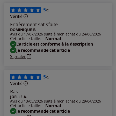
Les plus récents
5
/5
Vérifié
Les plus anciens
Entièrement satisfaite
DOMINIQUE B.
Avis du 17/07/2026 suite à mon achat du 24/06/2026
Notes les plus élevées
Cet article taille:
Normal
L’article est conforme à la description
Notes les plus basses
Je recommande cet article
Signaler
5
/5
Vérifié
Ras
JOELLE A.
Avis du 13/05/2026 suite à mon achat du 29/04/2026
Cet article taille:
Normal
Je recommande cet article