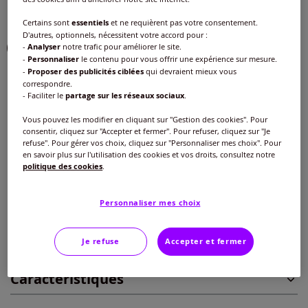
Choisir une couleur :
Certains sont
essentiels
et ne requièrent pas votre consentement.
D'autres, optionnels, nécessitent votre accord pour :
-
Analyser
notre trafic pour améliorer le site.
-
Personnaliser
le contenu pour vous offrir une expérience sur mesure.
-
Proposer des publicités ciblées
qui devraient mieux vous
correspondre.
- Faciliter le
partage sur les réseaux sociaux
.
Taille :
Vous pouvez les modifier en cliquant sur "Gestion des cookies". Pour
Veuillez sélectionner une taille
consentir, cliquez sur "Accepter et fermer". Pour refuser, cliquez sur "Je
refuse". Pour gérer vos choix, cliquez sur "Personnaliser mes choix". Pour
Guide des tailles
en savoir plus sur l'utilisation des cookies et vos droits, consultez notre
40 -
épuisé
politique des cookies
.
16
€
à partir de
42 -
épuisé
Personnaliser mes choix
Ajouter au panier
44 -
En stock
Je refuse
Accepter et fermer
Caractéristiques
46 -
En stock