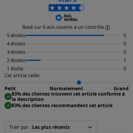
Basé sur 6 avis soumis à un contrôle
5 étoiles
Nomb
5
4 étoiles
Aucu
0
3 étoiles
Aucu
0
2 étoiles
Nomb
1
1 étoile
Aucu
0
Cet article taille:
Répartition du taillant selon les avis clients
Taille normalement : 83%
Taille petit : 0%
Petit
Normalement
Grand
Taille grand : 17%
83% des clientes trouvent cet article conforme à
la description
83% des clientes recommandent cet article
Trier par :
Les plus récents