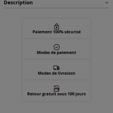
Description
48 -
En stock
50 -
En stock
52 -
En stock
Paiement 100% sécurisé
54 -
En stock
Modes de paiement
56 -
épuisé
58 -
épuisé
Modes de livraison
Retour gratuit sous 100 jours