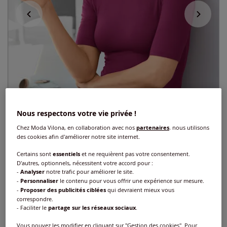
Nous respectons votre vie privée !
Chez Moda Vilona, en collaboration avec nos
partenaires
, nous utilisons
des cookies afin d'améliorer notre site internet.
Certains sont
essentiels
et ne requièrent pas votre consentement.
D'autres, optionnels, nécessitent votre accord pour :
Exclu web
-
Analyser
notre trafic pour améliorer le site.
-
Personnaliser
le contenu pour vous offrir une expérience sur mesure.
T-shirt femme col montant manches
-
Proposer des publicités ciblées
qui devraient mieux vous
courtes
correspondre.
- Faciliter le
partage sur les réseaux sociaux
.
Réf : 283.425.191
Vous pouvez les modifier en cliquant sur "Gestion des cookies". Pour