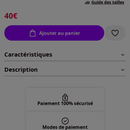
Guide des tailles
40 -
En stock
40
€
42 -
En stock
Ajouter au panier
44 -
En stock
Caractéristiques
46 -
En stock
Description
48 -
En stock
50 -
En stock
52 -
En stock
Paiement 100% sécurisé
Modes de paiement