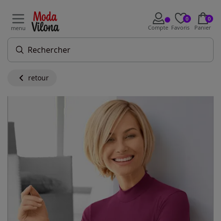
0
0
Compte
Favoris
Panier
menu
retour