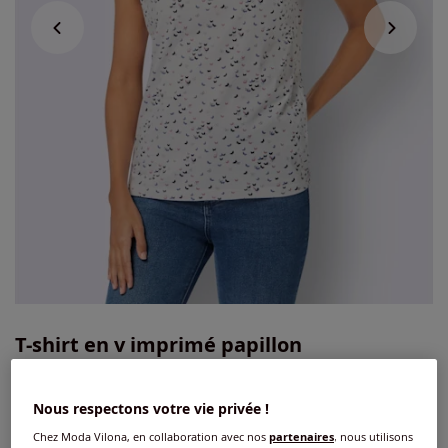
T-shirt en v imprimé papillon
4.5
/
5
-
24
avis
Réf : 664.954.073
Nous respectons votre vie privée !
Chez Moda Vilona, en collaboration avec nos
partenaires
, nous utilisons
Couleur :
écru-marine imprimé