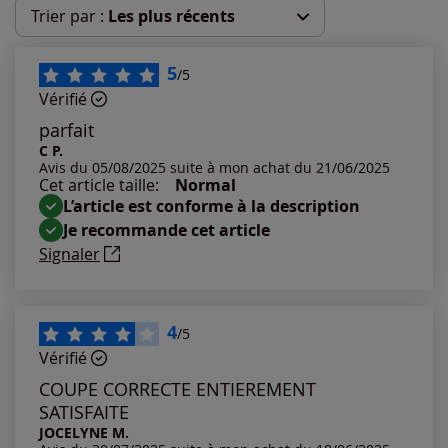
Trier par :
Les plus récents
Les plus récents
5
/5
Vérifié
Les plus anciens
parfait
C P.
Avis du 05/08/2025 suite à mon achat du 21/06/2025
Notes les plus élevées
Cet article taille:
Normal
L’article est conforme à la description
Notes les plus basses
Je recommande cet article
Signaler
4
/5
Vérifié
COUPE CORRECTE ENTIEREMENT
SATISFAITE
JOCELYNE M.