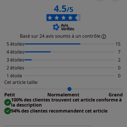
4.5
/5
Basé sur 24 avis soumis à un contrôle
5 étoiles
Nombr
15
4 étoiles
Nomb
7
3 étoiles
Nomb
2
2 étoiles
Aucu
0
1 étoile
Aucu
0
Cet article taille:
Répartition du taillant selon les avis clients
Taille normalement : 94%
Taille petit : 0%
Petit
Normalement
Grand
Taille grand : 6%
100% des clientes trouvent cet article conforme à
la description
94% des clientes recommandent cet article