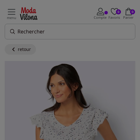
0
0
Compte
Favoris
Panier
menu
retour